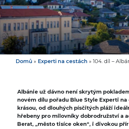
Domů
»
Experti na cestách
»
104. díl – Albá
Albánie už dávno není skrytým pokladem
novém dílu pořadu Blue Style Experti na
krásou, od dlouhých písčitých pláží ideá
hřebeny pro milovníky dobrodružství a a
Berat, „město tisíce oken“, i divokou př