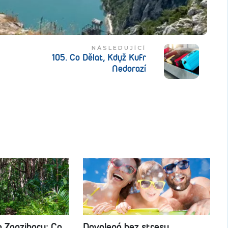
NÁSLEDUJÍCÍ
105. Co Dělat, Když Kufr
Nedorazí
a Zanzibaru: Co
Dovolená bez stresu