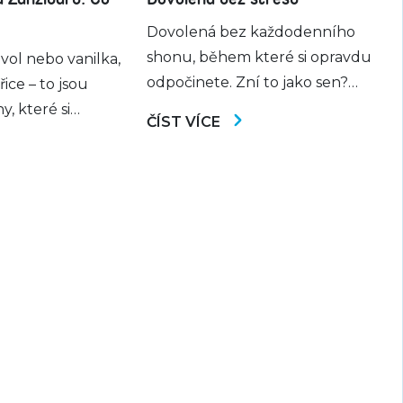
Dovolená bez každodenního
shonu, během které si opravdu
uvol nebo vanilka,
odpočinete. Zní to jako sen?
ice – to jsou
Ukážeme vám, že to jde! Máme
ny, které si
ČÍST VÍCE
pro vás ověřené tipy, jak děti na
 představí, když
dovolené skvěle zabavit,
 a flóra
abyste si mohli i vy dopřát klid,
nto exotický
pohodu a zasloužený relax u
bízí mnohem více,
moře.
ní pohled může
emství ukrývá
a Zanzibaru?
lečně podívat
vější.