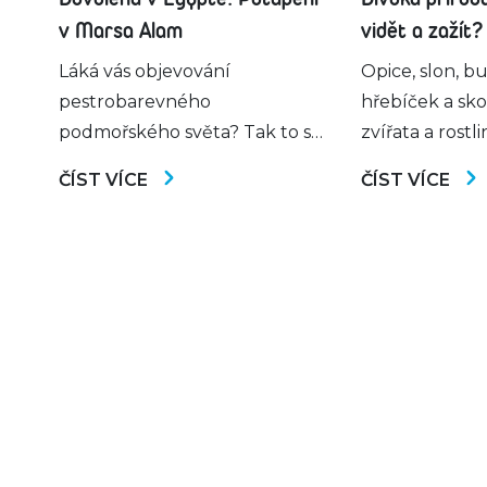
v Marsa Alam
vidět a zažít?
Láká vás objevování
Opice, slon, b
pestrobarevného
hřebíček a skoř
podmořského světa? Tak to se
zvířata a rostli
určitě chystáte na potápění v
většina turistů
ČÍST VÍCE
ČÍST VÍCE
Marsa Alam, egyptského
se řekne fauna
dovolenkového ráje! Víte však,
Zanzibaru. Te
jaká místa by vám rozhodně
ostrov ale na
neměla uniknout?
než se na prv
zdát. Jaká taj
divoká přírod
Pojďme se spo
na to nejzajíma