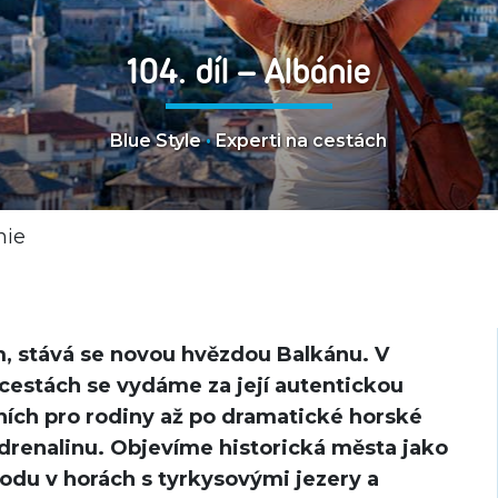
104. díl – Albánie
Blue Style
•
Experti na cestách
nie
, stává se novou hvězdou Balkánu. V
 cestách se vydáme za její autentickou
lních pro rodiny až po dramatické horské
drenalinu. Objevíme historická města jako
írodu v horách s tyrkysovými jezery a