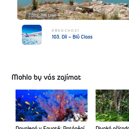
PŘEDCHOZÍ
103. Díl – Blů Class
Mohlo by vás zajímat
Dovolená v Egyptě: Potápění
Divoká přírod