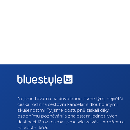
Nejsme továrna na dovolenou. Jsme tým, největší
česká rodinná cestovní kancelář s dlouholetými
zkušenostmi. Ty jsme postupně získali díky
osobnímu poznávání a znalostem jednotlivých
destinací. Prozkoumali jsme vše za vás – dopředu a
na vlastní kůži.