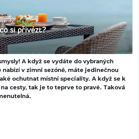
pverdy
co si přivézt?
smysly! A když se vydáte do vybraných
e nabízí v zimní sezóně, máte jedinečnou
také ochutnat místní speciality. A když se k
a cesty, tak je to teprve to pravé. Taková
omenutelná.