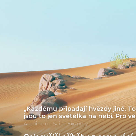
„Každému připadají hvězdy jiné. To
jsou to jen světélka na nebi. Pro v
Antoine de Saint-Exupéry