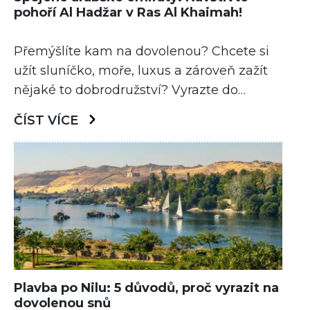
pohoří Al Hadžar v Ras Al Khaimah!
Přemýšlíte kam na dovolenou? Chcete si
užít sluníčko, moře, luxus a zároveň zažít
nějaké to dobrodružství? Vyrazte do
Spojených arabských emirátů a navštivte
ČÍST VÍCE
úchvatné pohoří Al Hadžar!
Plavba po Nilu: 5 důvodů, proč vyrazit na
dovolenou snů