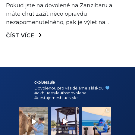
Pokud jste na dovolené na Zanzibaru a
máte chuť zažít něco opravdu
nezapomenutelného, pak je výlet na
pevninskou Tanzanii na safari tou pravou
ČÍST VÍCE
volbou! Jen si představte – ráno se
probudíte v tropickém ráji na Zanzibaru, a
už o pár hodin později budete v srdci
africké divočiny pozorovat slony, lvy a další
majestátní zvířata v […]
ckbluestyle
Dovolenou pro vás děláme s láskou.
#ckbluestyle #bsdovolena
#cestujemesbluestyle