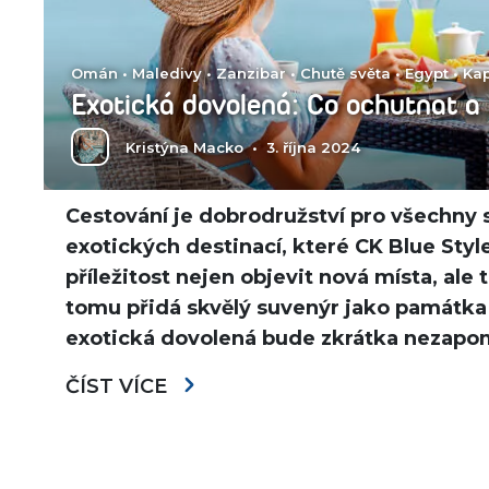
Omán
•
Maledivy
•
Zanzibar
•
Chutě světa
•
Egypt
•
Ka
Exotická dovolená: Co ochutnat a 
Kristýna Macko
•
3. října 2024
Cestování je dobrodružství pro všechny 
exotických destinací, které CK Blue Styl
příležitost nejen objevit nová místa, ale 
tomu přidá skvělý suvenýr jako památka n
exotická dovolená bude zkrátka nezap
ČÍST VÍCE