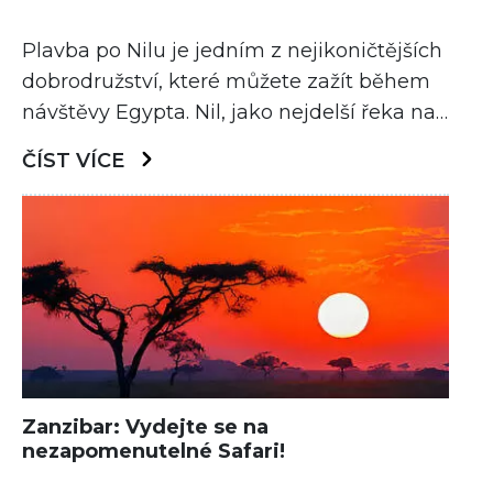
Plavba po Nilu je jedním z nejikoničtějších
dobrodružství, které můžete zažít během
návštěvy Egypta. Nil, jako nejdelší řeka na
světě, protéká srdcem Egypta a nabízí
ČÍST VÍCE
úchvatné výhledy na historické památky a
nádherné přírodní scenérie. Proč byste si
tedy měli zvolit právě plavbu po Nilu jako
svou příští dovolenou? Tady je pět
neodolatelných důvodů!
Zanzibar: Vydejte se na
nezapomenutelné Safari!