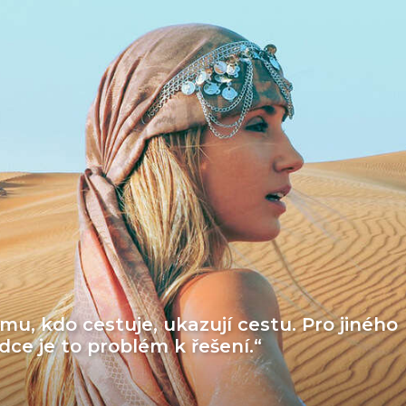
mu, kdo cestuje, ukazují cestu. Pro jiného
ědce je to problém k řešení.“