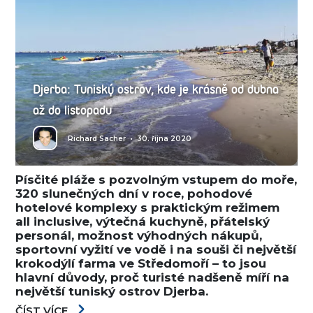
Djerba: Tuniský ostrov, kde je krásně od dubna
až do listopadu
Richard Sacher
•
30. října 2020
Písčité pláže s pozvolným vstupem do moře,
320 slunečných dní v roce, pohodové
hotelové komplexy s praktickým režimem
all inclusive, výtečná kuchyně, přátelský
personál, možnost výhodných nákupů,
sportovní vyžití ve vodě i na souši či největší
krokodýlí farma ve Středomoří – to jsou
hlavní důvody, proč turisté nadšeně míří na
největší tuniský ostrov Djerba.
ČÍST VÍCE