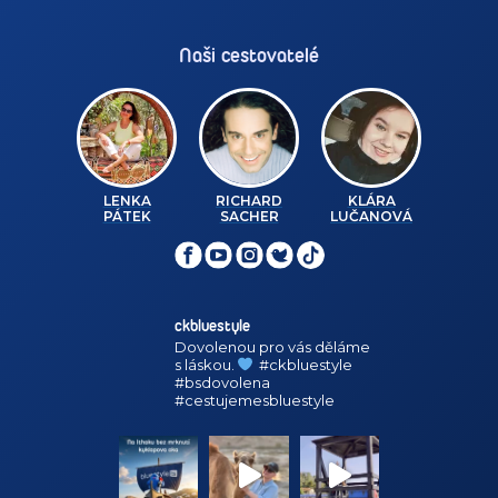
Naši cestovatelé
LENKA
RICHARD
KLÁRA
PÁTEK
SACHER
LUČANOVÁ
ckbluestyle
Dovolenou pro vás děláme
s láskou.
#ckbluestyle
#bsdovolena
#cestujemesbluestyle