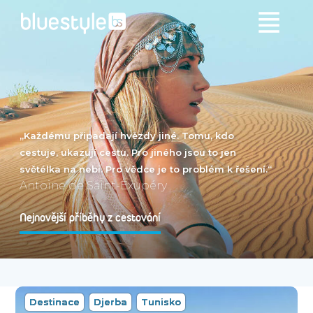
„Každému připadají hvězdy jiné. Tomu, kdo
cestuje, ukazují cestu. Pro jiného jsou to jen
světélka na nebi. Pro vědce je to problém k řešení.“
Antoine de Saint-Exupéry
Nejnovější příběhy z cestování
Destinace
Djerba
Tunisko