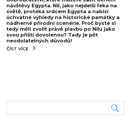
návštěvy Egypta. Nil, jako nejdelší řeka na
světě, protéká srdcem Egypta a nabízí
úchvatné výhledy na historické památky a
nádherné přírodní scenérie. Proč byste si
tedy měli zvolit právě plavbu po Nilu jako
svou příští dovolenou? Tady je pět
neodolatelných důvodů!
ČÍST VÍCE