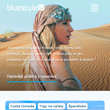
„Každému připadají hvězdy jiné. Tomu, kdo
cestuje, ukazují cestu. Pro jiného jsou to jen
světélka na nebi. Pro vědce je to problém k řešení.“
Antoine de Saint-Exupéry
Nejnovější příběhy z cestování
Costa Dorada
Tipy na výlety
Španělsko