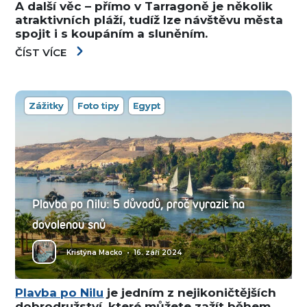
A další věc – přímo v Tarragoně je několik
atraktivních pláží, tudíž lze návštěvu města
spojit i s koupáním a sluněním.
ČÍST VÍCE
Zážitky
Foto tipy
Egypt
Plavba po Nilu: 5 důvodů, proč vyrazit na
dovolenou snů
Kristýna Macko
•
16. září 2024
Plavba po Nilu
je jedním z nejikoničtějších
dobrodružství, které můžete zažít během