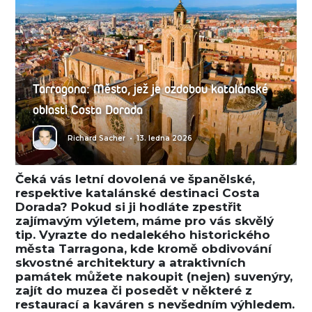
Tarragona: Město, jež je ozdobou katalánské
oblasti Costa Dorada
Richard Sacher
•
13. ledna 2026
Čeká vás letní dovolená ve španělské,
respektive katalánské destinaci Costa
Dorada? Pokud si ji hodláte zpestřit
zajímavým výletem, máme pro vás skvělý
tip. Vyrazte do nedalekého historického
města Tarragona, kde kromě obdivování
skvostné architektury a atraktivních
památek můžete nakoupit (nejen) suvenýry,
zajít do muzea či posedět v některé z
restaurací a kaváren s nevšedním výhledem.