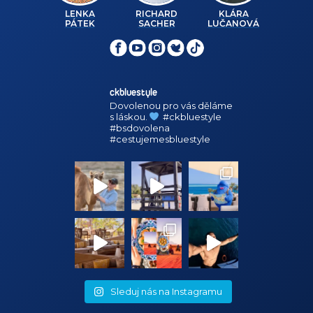
LENKA
RICHARD
KLÁRA
PÁTEK
SACHER
LUČANOVÁ
ckbluestyle
Dovolenou pro vás děláme
s láskou.
#ckbluestyle
#bsdovolena
#cestujemesbluestyle
Sleduj nás na Instagramu