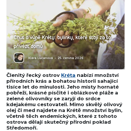
Chuť a vůně Kréty: bylinky, které stojí za to
přivézt domů
Klára Lučanová
•
25. června 2026
Členitý řecký ostrov
Kréta
nabízí množství
přírodních krás a bohatou historii sahající
tisíce let do minulosti. Jeho místy hornaté
pobřeží, krásné písčité i oblázkové pláže a
zelené olivovníky se zaryjí do srdce
kdejakému cestovateli. Mimo skvělý olivový
olej či med najdete na Krétě množství bylin,
včetně těch endemických, které z tohoto
ostrova dělají skutečný přírodní poklad
Středomoří.