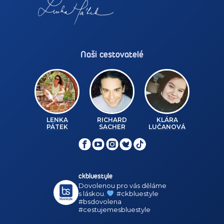
Naši cestovatelé
LENKA
RICHARD
KLÁRA
PÁTEK
SACHER
LUČANOVÁ
ckbluestyle
Dovolenou pro vás děláme
s láskou.
#ckbluestyle
#bsdovolena
#cestujemesbluestyle