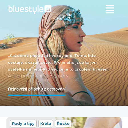
„Každému připadají hvězdy jiné. Tomu, kdo
cestuje, ukazují cestu. Pro jiného jsou to jen
světélka na nebi. Pro vědce je to problém k řešení.“
Antoine de Saint-Exupéry
Nejnovější příběhy z cestování
Rady a tipy
Kréta
Řecko