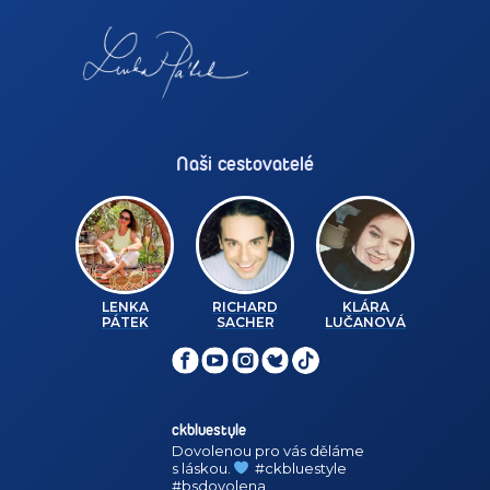
Naši cestovatelé
LENKA
RICHARD
KLÁRA
PÁTEK
SACHER
LUČANOVÁ
ckbluestyle
Dovolenou pro vás děláme
s láskou.
#ckbluestyle
#bsdovolena