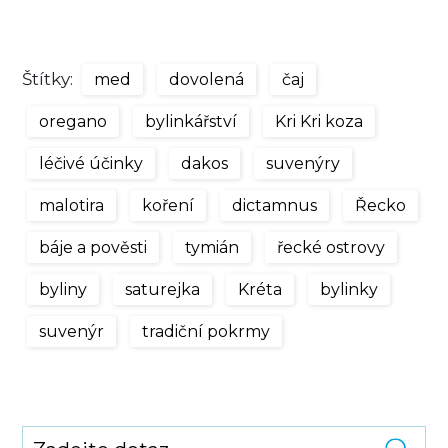
Štítky:
med
dovolená
čaj
oregano
bylinkářství
Kri Kri koza
léčivé účinky
dakos
suvenýry
malotira
koření
dictamnus
Řecko
báje a pověsti
tymián
řecké ostrovy
byliny
saturejka
Kréta
bylinky
suvenýr
tradiční pokrmy