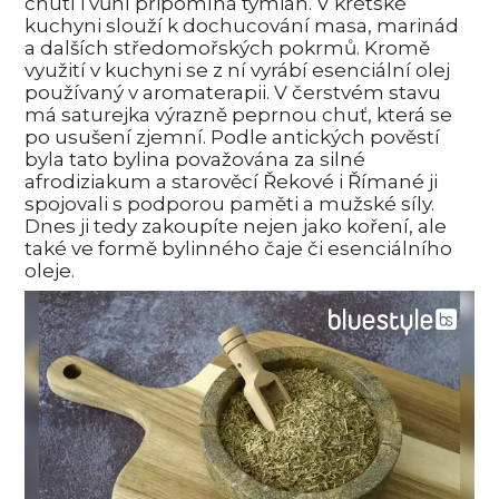
chutí i vůní připomíná tymián. V krétské
kuchyni slouží k dochucování masa, marinád
a dalších středomořských pokrmů. Kromě
využití v kuchyni se z ní vyrábí esenciální olej
používaný v aromaterapii. V čerstvém stavu
má saturejka výrazně peprnou chuť, která se
po usušení zjemní. Podle antických pověstí
byla tato bylina považována za silné
afrodiziakum a starověcí Řekové i Římané ji
spojovali s podporou paměti a mužské síly.
Dnes ji tedy zakoupíte nejen jako koření, ale
také ve formě bylinného čaje či esenciálního
oleje.