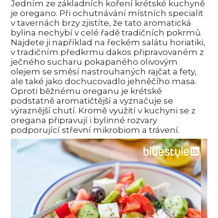
Jedním ze základních koření krétské kuchyně
je oregano. Při ochutnávání místních specialit
v tavernách brzy zjistíte, že tato aromatická
bylina nechybí v celé řadě tradičních pokrmů.
Najdete ji například na řeckém salátu horiatiki,
v tradičním předkrmu dakos připravovaném z
ječného sucharu pokapaného olivovým
olejem se směsí nastrouhaných rajčat a fety,
ale také jako dochucovadlo jehněčího masa.
Oproti běžnému oreganu je krétské
podstatně aromatičtější a vyznačuje se
výraznější chutí. Kromě využití v kuchyni se z
oregana připravují i bylinné rozvary
podporující střevní mikrobiom a trávení.