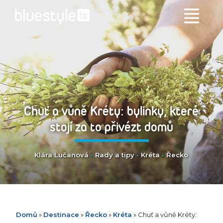
Chuť a vůně Kréty: bylinky, které
stojí za to přivézt domů
Klára Lučanová
•
Rady a tipy
•
Kréta
•
Řecko
Domů
»
Destinace
»
Řecko
»
Kréta
»
Chuť a vůně Kréty: