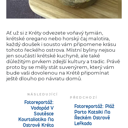
Ať už si z Kréty odvezete voňavý tymián,
krétské oregano nebo horský čaj malotira,
každý doušek i sousto vám připomene krásu
tohoto řeckého ostrova. Místní byliny nejsou
jen součástí krétské kuchyně, ale také
důležitým prvkem zdejší kultury a tradic. Právě
proto by se měly stát suvenýrem, který vám
bude vaši dovolenou na Krétě připomínat
ještě dlouho po návratu domů.
NÁSLEDUJÍCÍ
PŘEDCHOZÍ
Fotoreportáž:
Fotoreportáž: Pláž
Vodopád V
Porto Katsiki Na
Soutěsce
Řeckém Ostrově
Kourtaliotiko Na
Lefkada
Ostrově Kréta