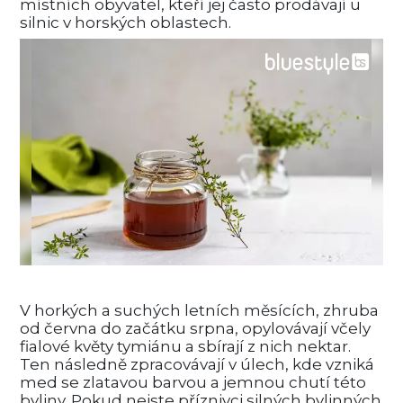
místních obyvatel, kteří jej často prodávají u
silnic v horských oblastech.
V horkých a suchých letních měsících, zhruba
od června do začátku srpna, opylovávají včely
fialové květy tymiánu a sbírají z nich nektar.
Ten následně zpracovávají v úlech, kde vzniká
med se zlatavou barvou a jemnou chutí této
byliny. Pokud nejste příznivci silných bylinných