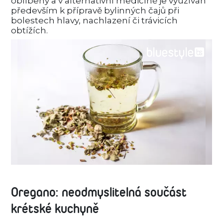
oblíbený a v alternativní medicíně je využíván
především k přípravě bylinných čajů při
bolestech hlavy, nachlazení či trávicích
obtížích.
Oregano: neodmyslitelná součást
krétské kuchyně