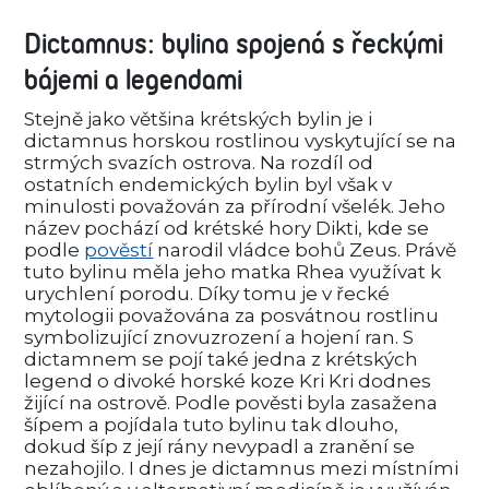
Dictamnus: bylina spojená s řeckými
bájemi a legendami
Stejně jako většina krétských bylin je i
dictamnus horskou rostlinou vyskytující se na
strmých svazích ostrova. Na rozdíl od
ostatních endemických bylin byl však v
minulosti považován za přírodní všelék. Jeho
název pochází od krétské hory Dikti, kde se
podle
pověstí
narodil vládce bohů Zeus. Právě
tuto bylinu měla jeho matka Rhea využívat k
urychlení porodu. Díky tomu je v řecké
mytologii považována za posvátnou rostlinu
symbolizující znovuzrození a hojení ran. S
dictamnem se pojí také jedna z krétských
legend o divoké horské koze Kri Kri dodnes
žijící na ostrově. Podle pověsti byla zasažena
šípem a pojídala tuto bylinu tak dlouho,
dokud šíp z její rány nevypadl a zranění se
nezahojilo. I dnes je dictamnus mezi místními