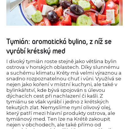
Tymián: aromatická bylina, z níž se
vyrábí krétský med
I divoký tymián roste stejně jako většina bylin
ostrova v horských oblastech. Díky slunnému
a suchému klimatu Kréty má velmi výraznou a
snadno rozpoznatelnou chuť i vůni. Využívá se
nejen jako koření v místní kuchyni, ale také v
bylinkářství, kde bývá spojován s úlevou
dýchacích cest při nachlazení či kašli. Z
tymiánu se však vyrábí i jedno z krétských
tekutých zlat. Nemyslíme nyní olivový olej,
který patří mezi hlavní produkty ostrova, ale
tymiánový med. Ten lze na Krétě zakoupit
nejen v obchodech, ale také přímo od