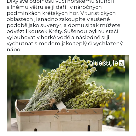
Díky své odolnosti vůči horskému slunci i
silnému větru se jí daří i v náročných
podmínkách krétských hor. V turistických
oblastech ji snadno zakoupíte v sušené
podobě jako suvenýr, a domů si tak můžete
odvézt i kousek Kréty. Sušenou bylinu stačí
vylouhovat v horké vodě a následně si ji
vychutnat s medem jako teplý či vychlazený
nápoj.