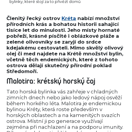
bylinky, které stojí za to přivézt domů
Členitý řecký ostrov
Kréta
nabízí množství
přírodních krás a bohatou historii sahající
tisíce let do minulosti. Jeho místy hornaté
pobřeží, krásné písčité i oblázkové pláže a
zelené olivovníky se zaryjí do srdce
kdejakému cestovateli. Mimo skvělý olivový
olej či med najdete na Krétě množství bylin,
včetně těch endemických, které z tohoto
ostrova dělají skutečný přírodní poklad
Středomoří.
Malotira: krétský horský čaj
Tato horská bylinka vás zahřeje v chladných
zimních dnech nebo jako ledový nápoj osvěží
během horkého léta. Malotira je endemickou
bylinou Kréty, která roste především v
horských oblastech a na kamenitých svazích
ostrova. Místní ji po generace využívají
zejména při nachlazení a na podporu imunity.