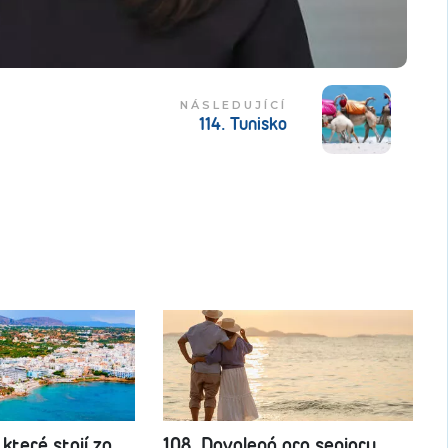
NÁSLEDUJÍCÍ
114. Tunisko
 které stojí za
108. Dovolená pro seniory