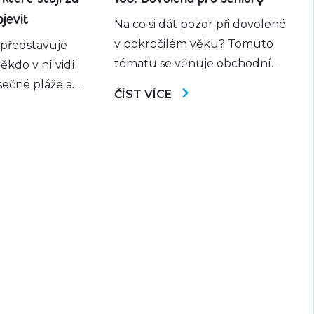
jevit
Na co si dát pozor při dovolené
v pokročilém věku? Tomuto
 představuje
tématu se věnuje obchodní
ěkdo v ní vidí
ředitelka CK Blue Style Lenka
ečné pláže a
ČÍST VÍCE
Pátek. Radí, jak vybrat vhodný
, jiný kolébku
termín, destinaci i hotel s
rších evropských
ohledem na komfort a
 krajinu drsných
bezpečnost. V pořadu nechybí
h soutěsek a
ani zajímavosti ze světa, na
. Ve skutečnosti
Mallorce se po osmi letech
tší řecký ostrov
vrátila corrida do městečka
eň. Právě to z
Muro, v saúdskoarabských […]
 z
ch destinací ve