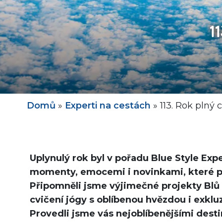
1
Domů
»
Experti na cestách
»
113. Rok plný 
Uplynulý rok byl v pořadu Blue Style Exp
momenty, emocemi i novinkami, které po
Připomněli jsme výjimečné projekty Blů V
cvičení jógy s oblíbenou hvězdou i exkl
Provedli jsme vás nejoblíbenějšími desti