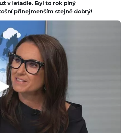
 v letadle. Byl to rok plný
etošní přinejmenším stejně dobrý!