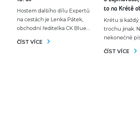
to na Krétě ob
Hostem dalšího dílu Expertů
na cestách je Lenka Pátek,
Krétu si každý
obchodní ředitelka CK Blue
trochu jinak. N
Style, a řeč bude o
nekonečné pís
ČÍST VÍCE
pestrobarevném Maroku, zemi
tyrkysové moře
ČÍST VÍCE
plné vůní a chutí, vhodné k
jedné z nejsta
odpočinku i poznávací
civilizací nebo
dovolené. Dozvíte se jaká
hor, hlubokýc
místa stojí za návštěvu či co je
voňavých bylin
to marocká whisky. Hosti Eva a
je tento nejvě
Said El Bourkhissi vám navíc
tím vším zárov
představí arganový olej […]
něj dělá jednu
nejoblíbenější
Středomoří.