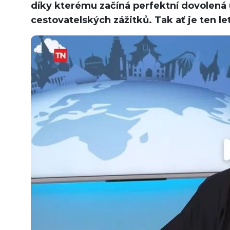
díky kterému začíná perfektní dovolená už
cestovatelských zážitků. Tak ať je ten l