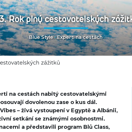
13. Rok plný cestovatelských zážit
Blue Style
•
Experti na cestách
cestovatelských zážitků
erti na cestách nabitý cestovatelskými
souvají dovolenou zase o kus dál.
ibes – živá vystoupení v Egyptě a Albánii,
uzivní setkání se známými osobnostmi.
nacemi a představili program Blů Class,