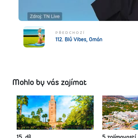
PŘEDCHOZÍ
112. Blů Vibes, Omán
Mohlo by vás zajímat
15. díl
5 zajímavostí,