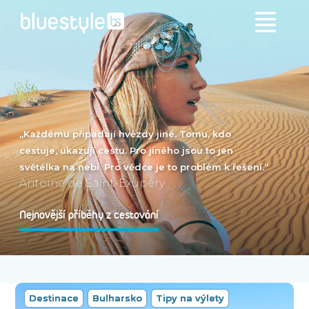
„Každému připadají hvězdy jiné. Tomu, kdo
cestuje, ukazují cestu. Pro jiného jsou to jen
světélka na nebi. Pro vědce je to problém k řešení.“
Antoine de Saint-Exupéry
Nejnovější příběhy z cestování
Destinace
Bulharsko
Tipy na výlety