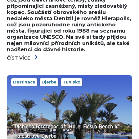
připomínající zasněžený, místy zledovatělý
kopec. Součástí obrovského areálu
nedaleko města Denizli je rovněž Hierapolis,
což jsou pozoruhodné ruiny antického
města, figurující od roku 1988 na seznamu
organizace UNESCO. Na své si tady přijdou
nejen milovníci přírodních unikátů, ale také
nadšenci do dávné historie.
ČÍST VÍCE
Destinace
Djerba
Tunisko
Richieho fotoreportáž: Hotel Fiesta Beach 4*+
na ostrově Djerba