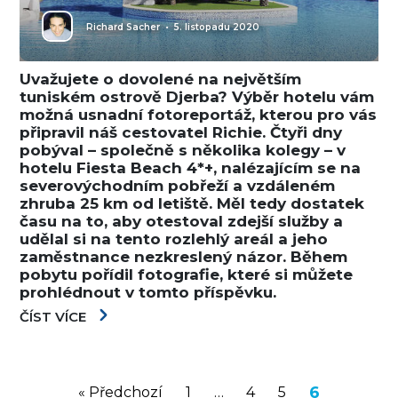
Richard Sacher
•
5. listopadu 2020
Uvažujete o dovolené na největším
tuniském ostrově Djerba? Výběr hotelu vám
možná usnadní fotoreportáž, kterou pro vás
připravil náš cestovatel Richie. Čtyři dny
pobýval – společně s několika kolegy – v
hotelu Fiesta Beach 4*+, nalézajícím se na
severovýchodním pobřeží a vzdáleném
zhruba 25 km od letiště. Měl tedy dostatek
času na to, aby otestoval zdejší služby a
udělal si na tento rozlehlý areál a jeho
zaměstnance nezkreslený názor. Během
pobytu pořídil fotografie, které si můžete
prohlédnout v tomto příspěvku.
ČÍST VÍCE
6
« Předchozí
1
…
4
5