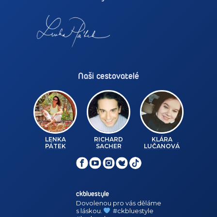
Naši cestovatelé
LENKA
RICHARD
KLÁRA
PÁTEK
SACHER
LUČANOVÁ
ckbluestyle
Dovolenou pro vás děláme
s láskou.
#ckbluestyle