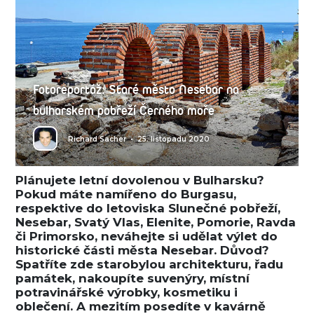
Fotoreportáž: Staré město Nesebar na
bulharském pobřeží Černého moře
Richard Sacher
•
25. listopadu 2020
Plánujete letní dovolenou v Bulharsku?
Pokud máte namířeno do Burgasu,
respektive do letoviska Slunečné pobřeží,
Nesebar, Svatý Vlas, Elenite, Pomorie, Ravda
či Primorsko, neváhejte si udělat výlet do
historické části města Nesebar. Důvod?
Spatříte zde starobylou architekturu, řadu
památek, nakoupíte suvenýry, místní
potravinářské výrobky, kosmetiku i
oblečení. A mezitím posedíte v kavárně