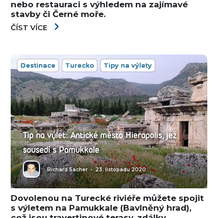
nebo restauraci s výhledem na zajímavé
stavby či Černé moře.
ČÍST VÍCE
Destinace
Turecko
Tipy na výlety
Tip na výlet: Antické město Hierapolis, jež
sousedí s Pamukkale
Richard Sacher
•
23. listopadu 2020
Dovolenou na Turecké riviéře můžete spojit
s výletem na Pamukkale (Bavlněný hrad),
což jsou travertinové terasy, zdálky