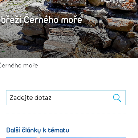
obřeží Černého moře
 Černého moře
Další články k tématu