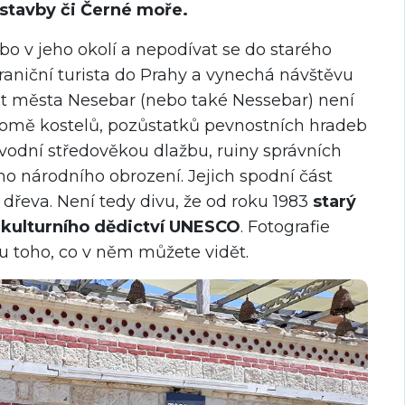
stavby či Černé moře.
 v jeho okolí a nepodívat se do starého
raniční turista do Prahy a vynechá návštěvu
ást města Nesebar (nebo také Nessebar) není
Kromě kostelů, pozůstatků pevnostních hradeb
ůvodní středověkou dlažbu, ruiny správních
 národního obrození. Jejich spodní část
e dřeva. Není tedy divu, že od roku 1983
starý
 kulturního dědictví UNESCO
. Fotografie
u toho, co v něm můžete vidět.