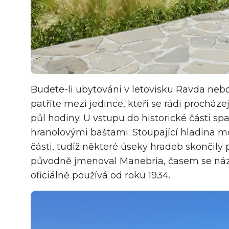
Budete-li ubytováni v letovisku Ravda nebo
patříte mezi jedince, kteří se rádi procház
půl hodiny. U vstupu do historické části sp
hranolovými baštami. Stoupající hladina m
části, tudíž některé úseky hradeb skonči
původně jmenoval Manebria, časem se náz
oficiálně používá od roku 1934.