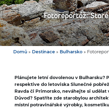
Fotoreportáž: Star
Domů
»
Destinace
»
Bulharsko
»
Fotorepor
Plánujete letní dovolenou v Bulharsku?
respektive do letoviska Slunečné pobřeží
Ravda či Primorsko, neváhejte si udělat 
Důvod? Spatříte zde starobylou architek
místní potravinářské výrobky, kosmetiku