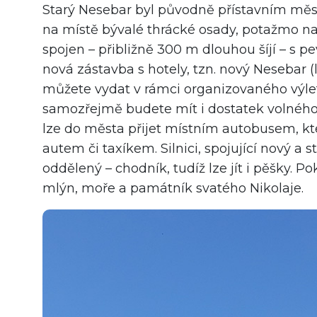
Starý Nesebar byl původně přístavním městem,
na místě bývalé thrácké osady, potažmo na
spojen – přibližně 300 m dlouhou šíjí – s p
nová zástavba s hotely, tzn. nový Nesebar 
můžete vydat v rámci organizovaného výle
samozřejmě budete mít i dostatek volného
lze do města přijet místním autobusem, kt
autem či taxíkem. Silnici, spojující nový a 
oddělený – chodník, tudíž lze jít i pěšky.
mlýn, moře a památník svatého Nikolaje.