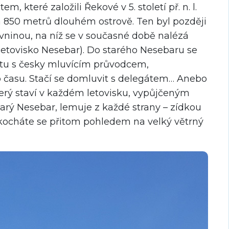
 které založili Řekové v 5. století př. n. l.
 850 metrů dlouhém ostrově. Ten byl později
evninou, na níž se v současné době nalézá
(letovisko Nesebar). Do starého Nesebaru se
tu s česky mluvícím průvodcem,
 času. Stačí se domluvit s delegátem… Anebo
erý staví v každém letovisku, vypůjčeným
starý Nesebar, lemuje z každé strany – zídkou
 Pokocháte se přitom pohledem na velký větrný