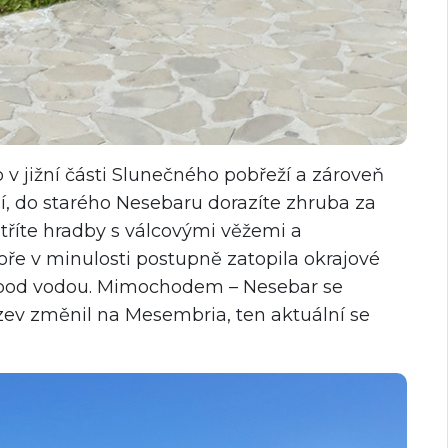
 v jižní části Slunečného pobřeží a zároveň
ejí, do starého Nesebaru dorazíte zhruba za
atříte hradby s válcovými věžemi a
oře v minulosti postupně zatopila okrajové
ly pod vodou. Mimochodem – Nesebar se
ev změnil na Mesembria, ten aktuální se