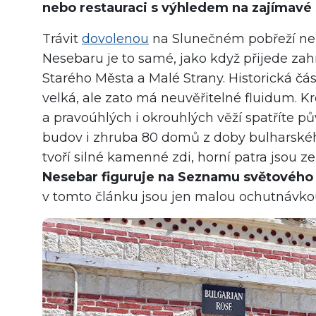
nebo restauraci s výhledem na zajímavé 
Trávit
dovolenou
na Slunečném pobřeží nebo
Nesebaru je to samé, jako když přijede zah
Starého Města a Malé Strany. Historická č
velká, ale zato má neuvěřitelné fluidum. 
a pravoúhlých i okrouhlých věží spatříte p
budov i zhruba 80 domů z doby bulharského
tvoří silné kamenné zdi, horní patra jsou z
Nesebar figuruje na Seznamu světového
v tomto článku jsou jen malou ochutnávko