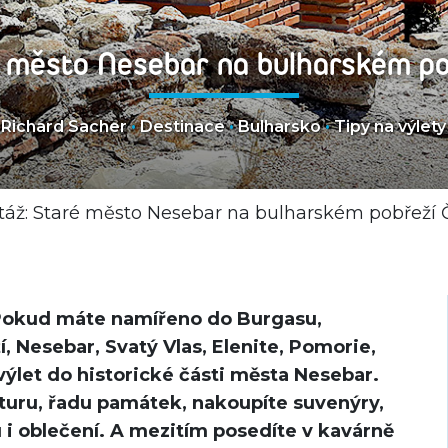
é město Nesebar na bulharském p
Richard Sacher
•
Destinace
•
Bulharsko
•
Tipy na výlety
táž: Staré město Nesebar na bulharském pobřeží
 Pokud máte namířeno do Burgasu,
, Nesebar, Svatý Vlas, Elenite, Pomorie,
výlet do historické části města Nesebar.
turu, řadu památek, nakoupíte suvenýry,
 i oblečení. A mezitím posedíte v kavárně