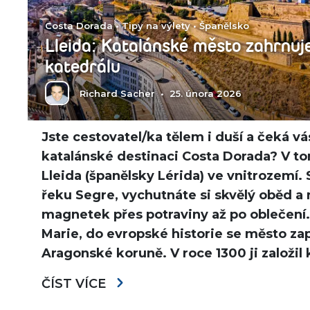
Costa Dorada
•
Tipy na výlety
•
Španělsko
Lleida: Katalánské město zahrnuje
katedrálu
Richard Sacher
•
25. února 2026
Jste cestovatel/ka tělem i duší a čeká v
katalánské destinaci Costa Dorada? V t
Lleida (španělsky Lérida) ve vnitrozemí
řeku Segre, vychutnáte si skvělý oběd a 
magnetek přes potraviny až po oblečení
Marie, do evropské historie se město zap
Aragonské koruně. V roce 1300 ji založil 
ČÍST VÍCE