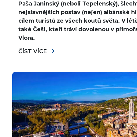
Paša Janinský (neboli Tepelenský), šlecht
nejslavnějších postav (nejen) albánské hi
cílem turistů ze všech koutů světa. V lét
také Češi, kteří tráví dovolenou v přímoř
Vlora.
ČÍST VÍCE