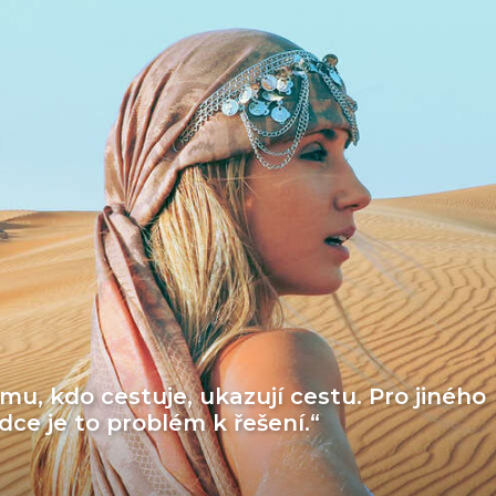
mu, kdo cestuje, ukazují cestu. Pro jiného
ědce je to problém k řešení.“