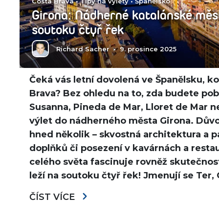
Costa Brava
•
Tipy na výlety
•
Španělsko
Girona: Nádherné katalánské město
soutoku čtyř řek
Richard Sacher
•
9. prosince 2025
Čeká vás letní dovolená ve Španělsku, k
Brava? Bez ohledu na to, zda budete pob
Susanna, Pineda de Mar, Lloret de Mar n
výlet do nádherného města Girona. Důvod
hned několik – skvostná architektura a
doplňků či posezení v kavárnách a resta
celého světa fascinuje rovněž skutečnost,
leží na soutoku čtyř řek! Jmenují se Ter, 
ČÍST VÍCE