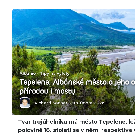
Albánie
•
Tipy na výlety
Tepelene: Albánské město a jeho 
přírodou i mosty
Richard Sacher
•
18. února 2026
Tvar trojúhelníku má město Tepelene, leží
polovině 18. století se v něm, respektive 