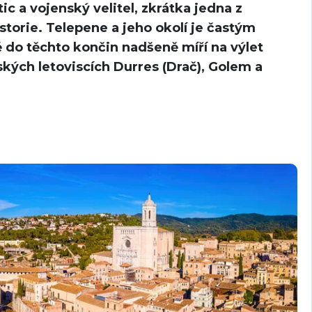
ic a vojenský velitel, zkrátka jedna z
storie. Telepene a jeho okolí je častým
ě do těchto končin nadšeně míří na výlet
ských letoviscích Durres (Drač), Golem a