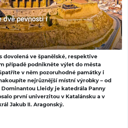
 dvě pevnosti i
ás dovolená ve španělské, respektive
om případě podnikněte výlet do města
. Spatříte v něm pozoruhodné památky i
nakoupíte nejrůznější místní výrobky – od
. Dominantou Lleidy je katedrála Panny
salo první univerzitou v Katalánsku a v
král Jakub II. Aragonský.