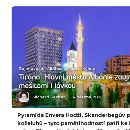
Zajímavosti
•
Albánie
•
Tipy na výlety
Tirana: Hlavní město Albánie zau
mešitami i lávkou
Richard Sacher
•
14. března 2025
Pyramida Envera Hodži, Skanderbegův p
koželuhů – tyto pamětihodnosti patří k