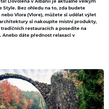
étě! Dovolená v Albánii je aktuálně velkým
e Style. Bez ohledu na to, zda budete
nebo Vlora (Vlore), můžete si udělat výlet
rchitektury si nakoupíte místní produkty,
tradičních restauracích a posedíte na
 Anebo dáte přednost relaxaci v