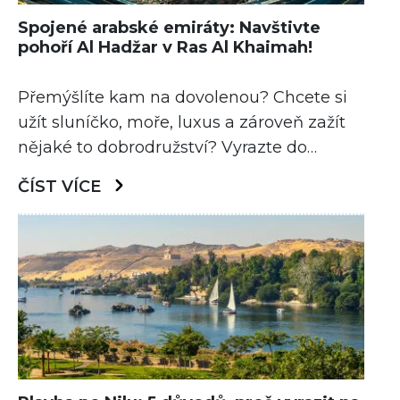
Spojené arabské emiráty: Navštivte
pohoří Al Hadžar v Ras Al Khaimah!
Přemýšlíte kam na dovolenou? Chcete si
užít sluníčko, moře, luxus a zároveň zažít
nějaké to dobrodružství? Vyrazte do
Spojených arabských emirátů a navštivte
ČÍST VÍCE
úchvatné pohoří Al Hadžar!