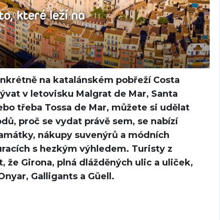
, které leží na
onkrétně na katalánském pobřeží Costa
ývat v letovisku Malgrat de Mar, Santa
ebo třeba Tossa de Mar, můžete si udělat
ů, proč se vydat právě sem, se nabízí
 památky, nákupy suvenýrů a módních
uracích s hezkým výhledem. Turisty z
 že Girona, plná dlážděných ulic a uliček,
Onyar, Galligants a Güell.