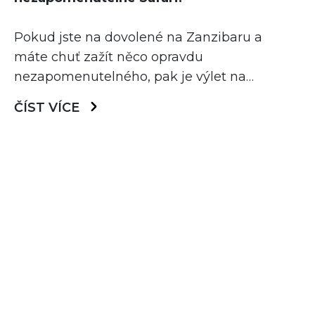
Pokud jste na dovolené na Zanzibaru a
máte chuť zažít něco opravdu
nezapomenutelného, pak je výlet na
pevninskou Tanzanii na safari tou pravou
ČÍST VÍCE
volbou! Jen si představte – ráno se
probudíte v tropickém ráji na Zanzibaru, a
už o pár hodin později budete v srdci
africké divočiny pozorovat slony, lvy a další
majestátní zvířata v […]