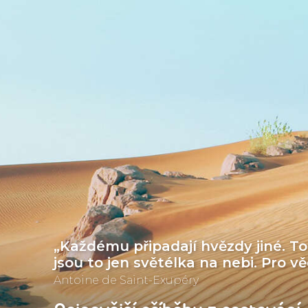
„Každému připadají hvězdy jiné. To
jsou to jen světélka na nebi. Pro v
Antoine de Saint-Exupéry