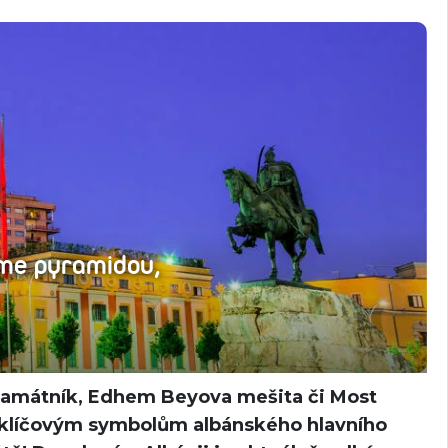
jme pyramidou,
amátník, Edhem Beyova mešita či Most
e klíčovým symbolům albánského hlavního