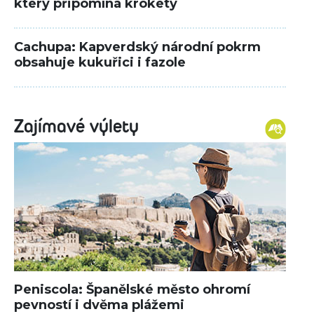
který připomíná krokety
Cachupa: Kapverdský národní pokrm
obsahuje kukuřici i fazole
Zajímavé výlety
Peniscola: Španělské město ohromí
pevností i dvěma plážemi