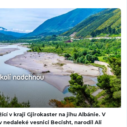
okolí nadchnou
cí v kraji Gjirokaster na jihu Albánie. V
v nedaleké vesnici Becisht, narodil Ali