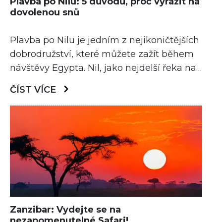
Plavba po Nilu: 5 důvodů, proč vyrazit na
dovolenou snů
Plavba po Nilu je jedním z nejikoničtějších
dobrodružství, které můžete zažít během
návštěvy Egypta. Nil, jako nejdelší řeka na
světě, protéká srdcem Egypta a nabízí
ČÍST VÍCE
úchvatné výhledy na historické památky a
nádherné přírodní scenérie. Proč byste si
tedy měli zvolit právě plavbu po Nilu jako
svou příští dovolenou? Tady je pět
neodolatelných důvodů!
Zanzibar: Vydejte se na
nezapomenutelné Safari!