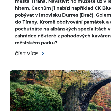
města Tirana. Navštívit ho můžete už v l
hitem, Čechům ji nabízí například CK Blu
pobývat v letovisku Durres (Drač), Golem 
do Tirany. Kromě obdivování památek a a
pochutnáte na albánských specialitách v 
zahrádce některé z pohodových kaváren.
městském parku?
ČÍST VÍCE