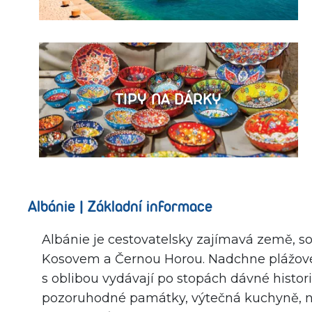
TIPY NA DÁRKY
Albánie | Základní informace
Albánie je cestovatelsky zajímavá země, s
Kosovem a Černou Horou. Nadchne plážové ty
s oblibou vydávají po stopách dávné histori
pozoruhodné památky, výtečná kuchyně, ní