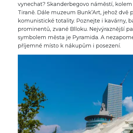
vynechat? Skanderbegovo náměstí, kolem ně
Tiraně. Dále muzeum Bunk’Art, jehož dvě p
komunistické totality. Poznejte i kavárny, b
prominentů, zvané Blloku. Nejvýraznější p
symbolem města je Pyramida. A nezapome
příjemné místo k nákupům i posezení.