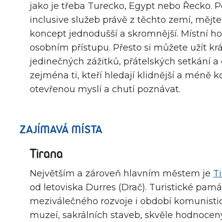
jako je třeba Turecko, Egypt nebo Řecko. Po
inclusive služeb právě z těchto zemí, mějt
koncept jednodušší a skromnější. Místní ho
osobním přístupu. Přesto si můžete užít k
jedinečných zážitků, přátelských setkání a
zejména ti, kteří hledají klidnější a méně 
otevřenou myslí a chutí poznávat.
ZAJÍMAVÁ MÍSTA
Tirana
Největším a zároveň hlavním městem je
T
od letoviska Durres (Drač). Turistické pa
meziválečného rozvoje i období komunisti
muzeí, sakrálních staveb, skvěle hodnocený