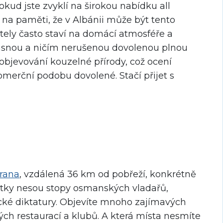
kud jste zvyklí na širokou nabídku all
e na paměti, že v Albánii může být tento
tely často staví na domácí atmosféře a
rásnou a ničím nerušenou dovolenou plnou
 objevování kouzelné přírody, což ocení
komerční podobu dovolené. Stačí přijet s
irana
, vzdálená 36 km od pobřeží, konkrétně
mátky nesou stopy osmanských vladařů,
cké diktatury. Objevíte mnoho zajímavých
ch restaurací a klubů. A která místa nesmíte