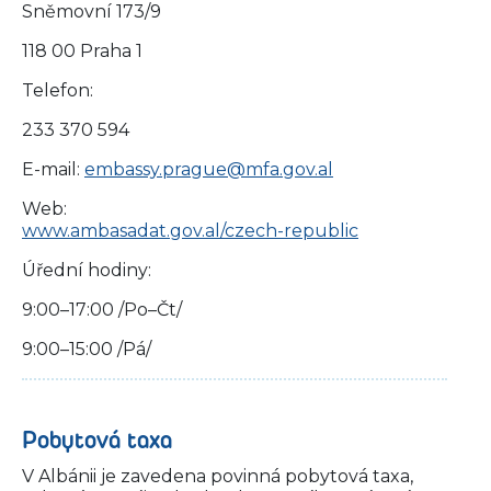
Sněmovní 173/9
118 00 Praha 1
Telefon:
233 370 594
E-mail:
embassy.prague@mfa.gov.al
Web:
www.ambasadat.gov.al/czech-republic
Úřední hodiny:
9:00–17:00 /Po–Čt/
9:00–15:00 /Pá/
Pobytová taxa
V Albánii je zavedena povinná pobytová taxa,