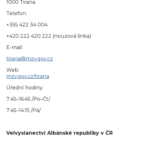
1000 Tirana
Telefon:
+355 422 34 004
+420 222 420 222 (nouzová linka)
E-mail:
tirana@mzv.gov.cz
Web:
mzv.gov.cz/tirana
Úřední hodiny:
7:45–16:45 /Po–Čt/
7:45–14:15 /Pá/
Velvyslanectví Albánské republiky v ČR