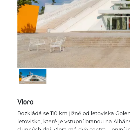
Vlora
Rozkládá se 110 km jižně od letoviska Golem
letovisko, které je vstupní branou na Albá
slunných dní. Vlora má dvě centra – první 