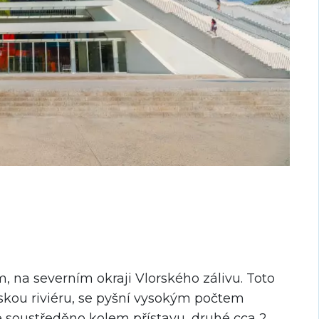
, na severním okraji Vlorského zálivu. Toto
nskou riviéru, se pyšní vysokým počtem
je soustředěno kolem přístavu, druhé cca 2