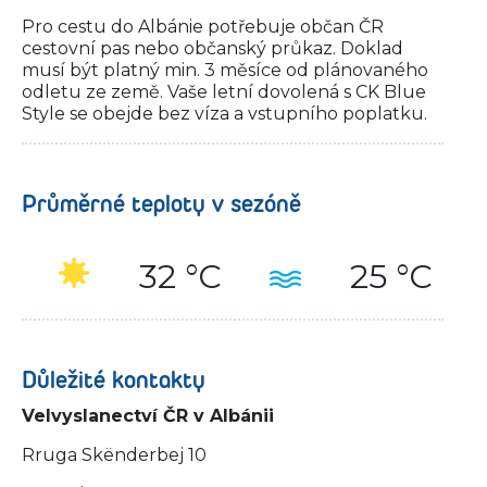
Pro cestu do Albánie potřebuje občan ČR
cestovní pas nebo občanský průkaz. Doklad
musí být platný min. 3 měsíce od plánovaného
odletu ze země. Vaše letní dovolená s CK Blue
Style se obejde bez víza a vstupního poplatku.
Průměrné teploty v sezóně
32 °C
25 °C
Důležité kontakty
Velvyslanectví ČR v Albánii
Rruga Skënderbej 10