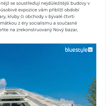
jž se soustřeďují nejdůležitější budovy v
ůsobivé expozice vám přiblíží období
ary, kluby či obchody v bývalé čtvrti
amátkou z éry socialismu a současně
ňte na zrekonstruovaný Nový bazar,