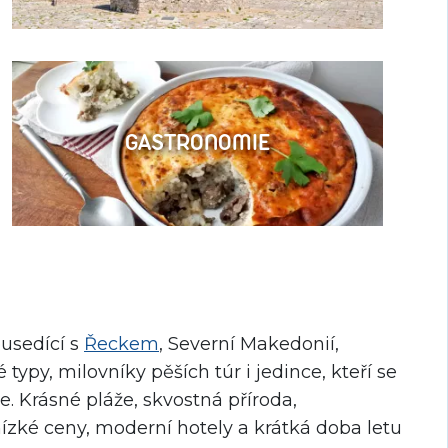
GASTRONOMIE
ousedící s
Řeckem
, Severní Makedonií,
py, milovníky pěších túr i jedince, kteří se
e. Krásné pláže, skvostná příroda,
zké ceny, moderní hotely a krátká doba letu