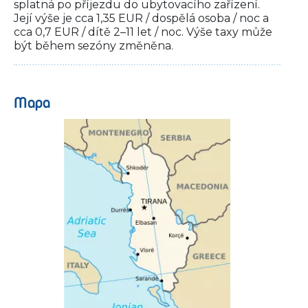
splatná po příjezdu do ubytovacího zařízení.
Její výše je cca 1,35 EUR / dospělá osoba / noc a
cca 0,7 EUR / dítě 2–11 let / noc. Výše taxy může
být během sezóny změněna.
Mapa