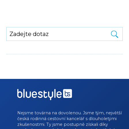
Nejsme továrna na dovolenou. Jsme tým, největší
česká rodinná cestovní kancelář s dlouholetými
zkušenostmi. Ty jsme postupně získali díky