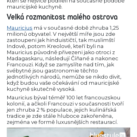
kteří se nejvíce podíleli na současné podobě
mauricijské kuchyně.
Velká rozmanitost malého ostrova
Mauricius
má v současné době zhruba 1,25
milionů obyvatel. V největší míře jsou zde
zastoupeni jak hinduističtí, tak muslimští
Indové, potom Kreolové, kteří byli na
Mauricius původně přivezeni jako otroci z
Madagaskaru, následují Číňané a nakonec
Francouzi. Když se zamyslíte nad tím, jak
svébytné jsou gastronomie těchto
jednotlivých národů, nemůže se nikdo divit,
když budou vaše očekávání od mauricijské
kuchyně skutečně vysoká.
Mauricius býval téměř 100 let francouzskou
kolonií, a ačkoli Francouzi v současnosti tvoří
jen zhruba 2 % populace, jejich kulinářská
tradice je zde stále hluboce zakořeněna,
zejména ve formě luxusnějších restaurací.