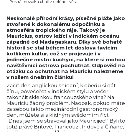
Pestrá mozaika chutí z celého světa
Neskonalé přírodní krásy, písečné pláže jako
stvořené k dokonalému odpočinku a
atmosféra tropického ráje. Takový je
Mauricius, ostrov ležící v Indickém oceánu
západně od Madagaskaru. Díky své bohaté
historii se stal během let doslova tavicím
kotlíkem kultur, což se projevuje i v
jedinečné místní kuchyni, na které si mohou
návštěvníci ostrova pochutnat. Odpověď na
otázku co ochutnat na Mauriciu nalezneme
v našem dnešním článku!
Začít den anglickou snídaní, k obědu si dát
čínu, povečeřet v indickém stylu a večer
zakončit sklenkou francouzského vína? Na
Mauriciu žádný problém. Naopak, pokud máte
za sebou takto mezinárodní gastronomický
den, můžete si s klidným svědomím říct:
„Dnes jsem se stravoval jako Mauricijec!“ Byli to
totiž právě Britové, Francouzi, Indové a Číňané,