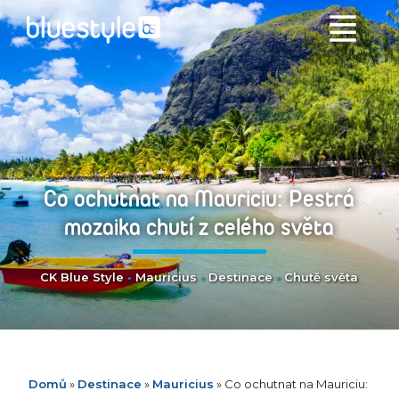
Co ochutnat na Mauriciu: Pestrá
mozaika chutí z celého světa
CK Blue Style
•
Mauricius
•
Destinace
•
Chutě světa
Domů
»
Destinace
»
Mauricius
»
Co ochutnat na Mauriciu: