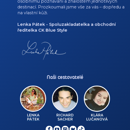
osobnímu poznávání a znalostem jednotlivých
destinací. Prozkoumali jsme vše za vás – dopředu a
na vlastní kůži.
Lenka Pátek - Spoluzakladatelka a obchodní
ředitelka CK Blue Style
Naši cestovatelé
LENKA
RICHARD
KLÁRA
PÁTEK
SACHER
LUČANOVÁ