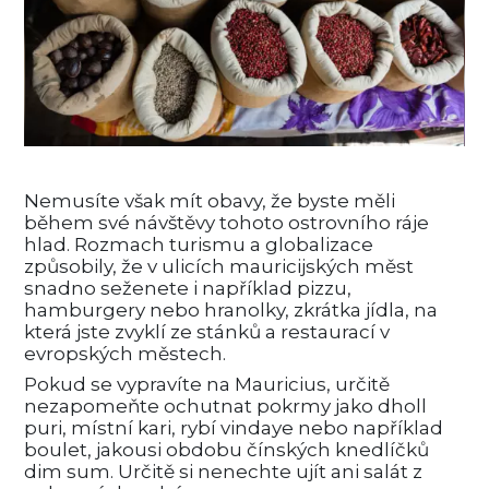
Nemusíte však mít obavy, že byste měli
během své návštěvy tohoto ostrovního ráje
hlad. Rozmach turismu a globalizace
způsobily, že v ulicích mauricijských měst
snadno seženete i například pizzu,
hamburgery nebo hranolky, zkrátka jídla, na
která jste zvyklí ze stánků a restaurací v
evropských městech.
Pokud se vypravíte na Mauricius, určitě
nezapomeňte ochutnat pokrmy jako dholl
puri, místní kari, rybí vindaye nebo například
boulet, jakousi obdobu čínských knedlíčků
dim sum. Určitě si nenechte ujít ani salát z