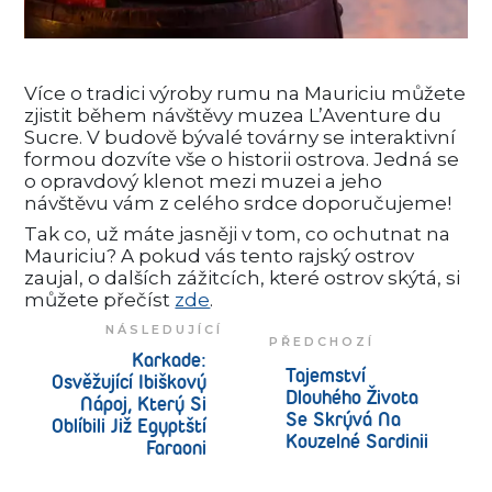
Více o tradici výroby rumu na Mauriciu můžete
zjistit během návštěvy muzea L’Aventure du
Sucre. V budově bývalé továrny se interaktivní
formou dozvíte vše o historii ostrova. Jedná se
o opravdový klenot mezi muzei a jeho
návštěvu vám z celého srdce doporučujeme!
Tak co, už máte jasněji v tom, co ochutnat na
Mauriciu? A pokud vás tento rajský ostrov
zaujal, o dalších zážitcích, které ostrov skýtá, si
můžete přečíst
zde
.
NÁSLEDUJÍCÍ
PŘEDCHOZÍ
Karkade:
Tajemství
Osvěžující Ibiškový
Dlouhého Života
Nápoj, Který Si
Se Skrývá Na
Oblíbili Již Egyptští
Kouzelné Sardinii
Faraoni