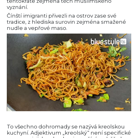
tentokráte zejména těch muslimského
vyznání.
Čínští imigranti přivezli na ostrov zase své
tradice, z hlediska surovin zejména smažené
nudle a vepřové maso.
To všechno dohromady se nazývá kreolskou
kuchyní. Adjektivum „kreolský“ není specifické