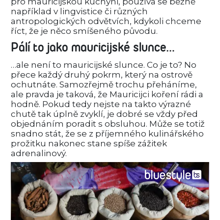
pro mauricijskou kuchyni, používá se běžně
například v lingvistice či různých
antropologických odvětvích, kdykoli chceme
říct, že je něco smíšeného původu.
Pálí to jako mauricijské slunce…
…ale není to mauricijské slunce. Co je to? No
přece každý druhý pokrm, který na ostrově
ochutnáte. Samozřejmě trochu přeháníme,
ale pravda je taková, že Mauricijci koření rádi a
hodně. Pokud tedy nejste na takto výrazné
chutě tak úplně zvyklí, je dobré se vždy před
objednáním poradit s obsluhou. Může se totiž
snadno stát, že se z příjemného kulinářského
prožitku nakonec stane spíše zážitek
adrenalinový.