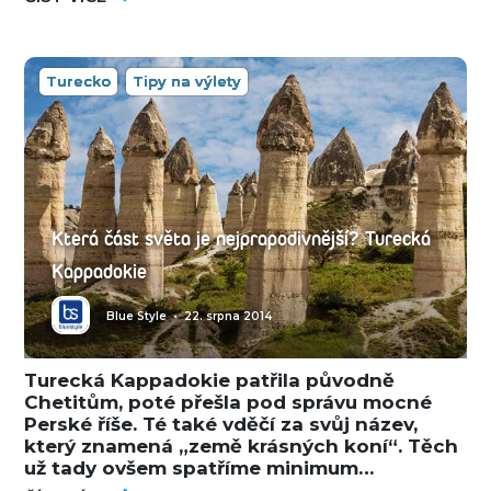
Turecko
Tipy na výlety
Která část světa je nejprapodivnější? Turecká
Kappadokie
Blue Style
•
22. srpna 2014
Turecká Kappadokie patřila původně
Chetitům, poté přešla pod správu mocné
Perské říše. Té také vděčí za svůj název,
který znamená „země krásných koní“. Těch
už tady ovšem spatříme minimum…