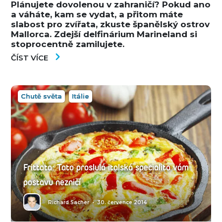
Plánujete dovolenou v zahraničí? Pokud ano
a váháte, kam se vydat, a přitom máte
slabost pro zvířata, zkuste španělský ostrov
Mallorca. Zdejší delfinárium Marineland si
stoprocentně zamilujete.
ČÍST VÍCE
Chutě světa
Itálie
Frittata: Tato proslulá italská specialita vám
postavu nezničí
Richard Sacher
•
30. července 2014