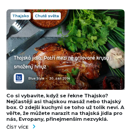
Thajsko
Chutě světa
Thajská jídla: Patří mezi ně grilované krysy i
smažený hmyz
Blue Style
•
30. září 2014
Co si vybavíte, když se řekne Thajsko?
Nejčastěji asi thajskou masáž nebo thajský
box. O zdejší kuchyni se toho už tolik neví. A
věřte, že můžete narazit na thajská jídla pro
nás, Evropany, přinejmenším nezvyklá.
ČÍST VÍCE