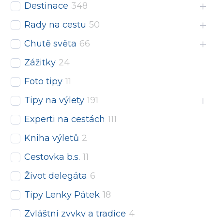
Destinace
348
Rady na cestu
50
Chutě světa
66
Zážitky
24
Foto tipy
11
Tipy na výlety
191
Experti na cestách
111
Kniha výletů
2
Cestovka b.s.
11
Život delegáta
6
Tipy Lenky Pátek
18
Zvláštní zvyky a tradice
4