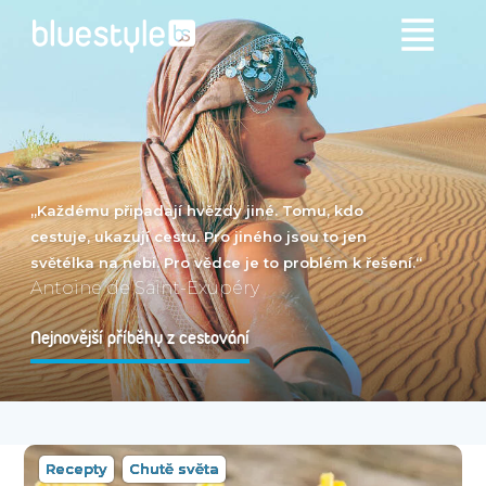
„Každému připadají hvězdy jiné. Tomu, kdo
cestuje, ukazují cestu. Pro jiného jsou to jen
světélka na nebi. Pro vědce je to problém k řešení.“
Antoine de Saint-Exupéry
Nejnovější příběhy z cestování
Recepty
Chutě světa