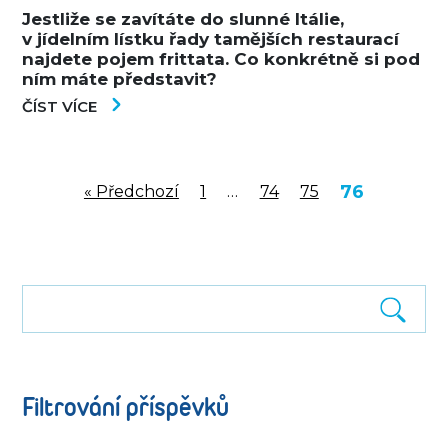
Jestliže se zavítáte do slunné Itálie,
v jídelním lístku řady tamějších restaurací
najdete pojem frittata. Co konkrétně si pod
ním máte představit?
ČÍST VÍCE
76
« Předchozí
1
…
74
75
Filtrování příspěvků