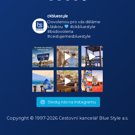
ckbluestyle
Dovolenou pro vás děláme
s láskou.
#ckbluestyle
#bsdovolena
#cestujemesbluestyle
Sleduj nás na Instagramu
Copyright © 1997-2026 Cestovní kancelář
Blue Style a.s.