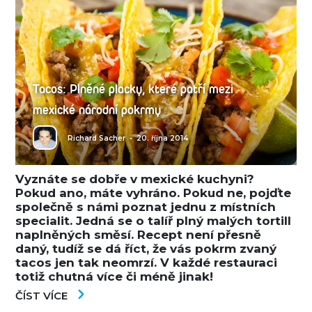
Tacos: Plněné placky, které patří mezi
mexické národní pokrmy
Richard Sacher
•
20. října 2014
Vyznáte se dobře v mexické kuchyni?
Pokud ano, máte vyhráno. Pokud ne, pojďte
společně s námi poznat jednu z místních
specialit. Jedná se o talíř plný malých tortill
naplněných směsí. Recept není přesně
daný, tudíž se dá říct, že vás pokrm zvaný
tacos jen tak neomrzí. V každé restauraci
totiž chutná více či méně jinak!
ČÍST VÍCE