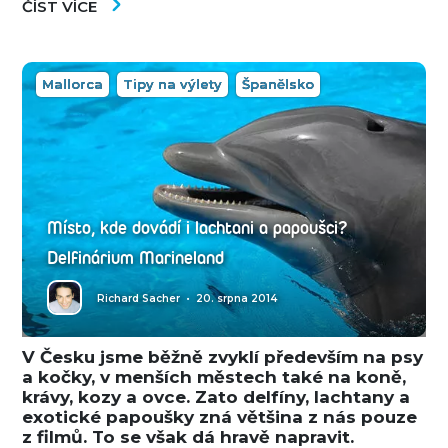
ČÍST VÍCE
Mallorca
Tipy na výlety
Španělsko
Místo, kde dovádí i lachtani a papoušci?
Delfinárium Marineland
Richard Sacher
•
20. srpna 2014
V Česku jsme běžně zvyklí především na psy
a kočky, v menších městech také na koně,
krávy, kozy a ovce. Zato delfíny, lachtany a
exotické papoušky zná většina z nás pouze
z filmů. To se však dá hravě napravit.