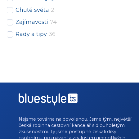
Chutě světa
2
Zajímavosti
74
Rady a tipy
36
Nejsme továrna na dovolenou. Jsme tým, největší
česká rodinná cestovní kancelář s dlouholetými
zkušenostmi. Ty jsme postupně získali díky
osobnímu poznávání a znalostem jednotlivých