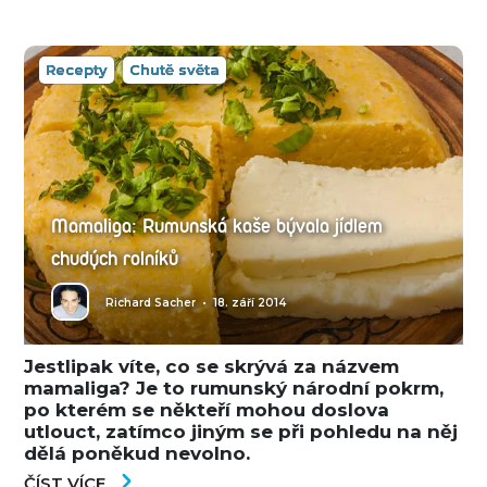
Recepty
Chutě světa
Mamaliga: Rumunská kaše bývala jídlem
chudých rolníků
Richard Sacher
•
18. září 2014
Jestlipak víte, co se skrývá za názvem
mamaliga? Je to rumunský národní pokrm,
po kterém se někteří mohou doslova
utlouct, zatímco jiným se při pohledu na něj
dělá poněkud nevolno.
ČÍST VÍCE