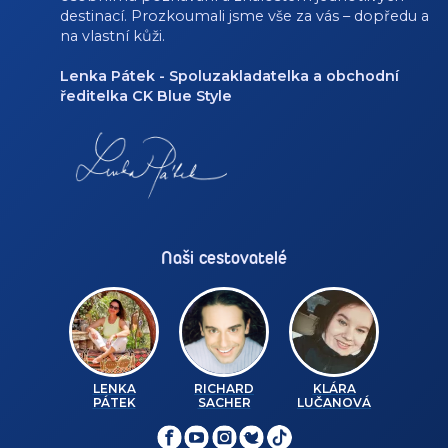
destinací. Prozkoumali jsme vše za vás – dopředu a
na vlastní kůži.
Lenka Pátek - Spoluzakladatelka a obchodní
ředitelka CK Blue Style
Naši cestovatelé
LENKA
RICHARD
KLÁRA
PÁTEK
SACHER
LUČANOVÁ