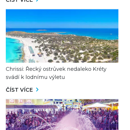
ČÍST VÍCE
Chrissi: Řecký ostrůvek nedaleko Kréty
svádí k lodnímu výletu
ČÍST VÍCE