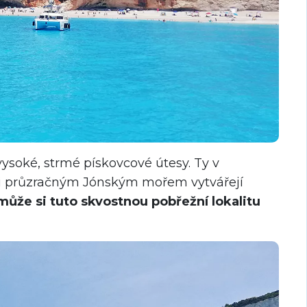
vysoké, strmé pískovcové útesy. Ty v
 průzračným Jónským mořem vytvářejí
může si tuto skvostnou pobřežní lokalitu