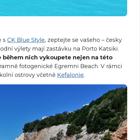
ě s
CK Blue Style
, zeptejte se vašeho – česky
lodní výlety mají zastávku na Porto Katsiki.
e během nich vykoupete nejen na této
áramně fotogenické Egremni Beach. V rámci
kolní ostrovy včetně
Kefalonie
.