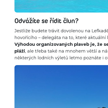
Odvážíte se řídit člun?
Jestliže budete trávit dovolenou na Lefkad
hovořícího – delegáta na to, které aktuální 
Výhodou organizovaných plaveb je, že s
pláži
, ale třeba také na mnohem větší a n
některých lodních výletů letmo poznáte i o