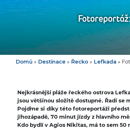
Fotoreportáž
Domů
»
Destinace
»
Řecko
»
Lefkada
»
Fot
Nejkrásnější pláže řeckého ostrova Lefk
jsou většinou složitě dostupné. Řadí se 
Pojďme si díky této fotoreportáži předst
jihozápadě, 70 minut jízdy z hlavního měs
Kdo bydlí v Agios Nikitas, má to sem 50 