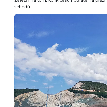
Záleží i na tom, kolik času hodláte na pláž
schodů.