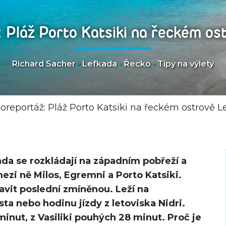
: Pláž Porto Katsiki na řeckém os
Richard Sacher
•
Lefkada
•
Řecko
•
Tipy na výlety
oreportáž: Pláž Porto Katsiki na řeckém ostrově 
ada se rozkládají na západním pobřeží a
mezi ně Milos, Egremni a Porto Katsiki.
avit poslední zmíněnou. Leží na
ta nebo hodinu jízdy z letoviska Nidri.
minut, z Vasiliki pouhých 28 minut. Proč je