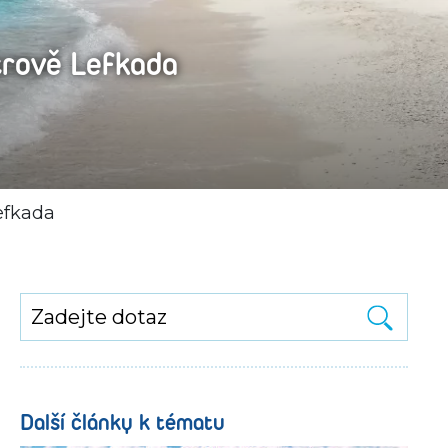
trově Lefkada
Lefkada
Další články k tématu