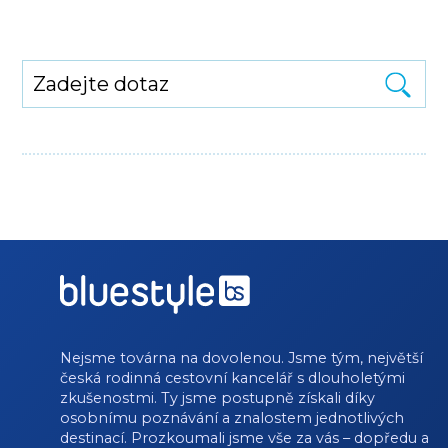
Nejsme továrna na dovolenou. Jsme tým, největší
česká rodinná cestovní kancelář s dlouholetými
zkušenostmi. Ty jsme postupně získali díky
osobnímu poznávání a znalostem jednotlivých
destinací. Prozkoumali jsme vše za vás – dopředu a