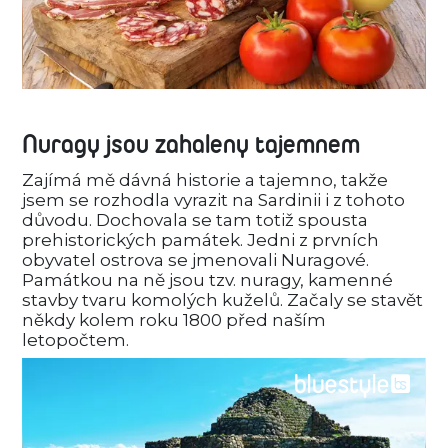
Nuragy jsou zahaleny tajemnem
Zajímá mě dávná historie a tajemno, takže
jsem se rozhodla vyrazit na Sardinii i z tohoto
důvodu. Dochovala se tam totiž spousta
prehistorických památek. Jedni z prvních
obyvatel ostrova se jmenovali Nuragové.
Památkou na ně jsou tzv. nuragy, kamenné
stavby tvaru komolých kuželů. Začaly se stavět
někdy kolem roku 1800 před naším
letopočtem.