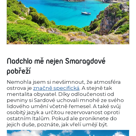
Nadchlo mě nejen Smaragdové
pobřeží
Nemohla jsem si nevšimnout, že atmosféra
ostrova je
značně specifická
. A stejně tak
mentalita obyvatel. Díky odloučenosti od
pevniny si Sardové uchovali mnohé ze svého
lidového umění včetně řemesel. A také svůj
osobitý jazyk a určitou rezervovanost oproti
ostatním Italům. Pokud ale proniknete do
jejich duše, poznáte, jak vřelí umějí být.