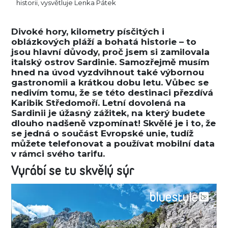
historii, vysvětluje Lenka Pátek
Divoké hory, kilometry písčitých i
oblázkových pláží a bohatá historie – to
jsou hlavní důvody, proč jsem si zamilovala
italský ostrov Sardinie. Samozřejmě musím
hned na úvod vyzdvihnout také výbornou
gastronomii a krátkou dobu letu. Vůbec se
nedivím tomu, že se této destinaci přezdívá
Karibik Středomoří. Letní dovolená na
Sardinii je úžasný zážitek, na který budete
dlouho nadšeně vzpomínat! Skvělé je i to, že
se jedná o součást Evropské unie, tudíž
můžete telefonovat a používat mobilní data
v rámci svého tarifu.
Vyrábí se tu skvělý sýr