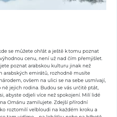
 kde se můžete ohřát a ještě k tomu poznat
 výhodnou cenu, není už nad čím přemýšlet.
ejete poznat arabskou kulturu jinak než
h arabských emirátů, rozhodně musíte
árodem, ovšem na ulici se na sebe usmívají,
ně jejich rodina. Budou se vás určitě ptát,
si, abyste odjeli více než spokojení. Milí lidé
i na Ománu zamilujete. Zdejší přírodní
ako roztomilí velbloudi na každém kroku a
 se tam vidíme –⁠ na lehátku nebo na hřbetě