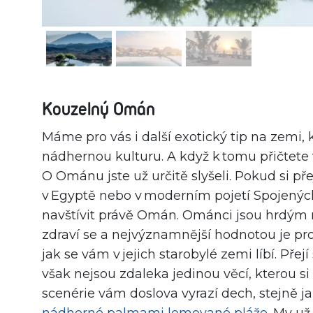
Kouzelný Omán
Máme pro vás i další exotický tip na zemi,
nádhernou kulturu. A když k tomu přičtete
O Ománu jste už určitě slyšeli. Pokud si př
v Egyptě nebo v moderním pojetí Spojenýc
navštívit právě Omán. Ománci jsou hrdým n
zdraví se a nejvýznamnější hodnotou je pro 
jak se vám v jejich starobylé zemi líbí. Přejí 
však nejsou zdaleka jedinou věcí, kterou s
scenérie vám doslova vyrazí dech, stejně j
nádherné palmami lemované pláže
. My už