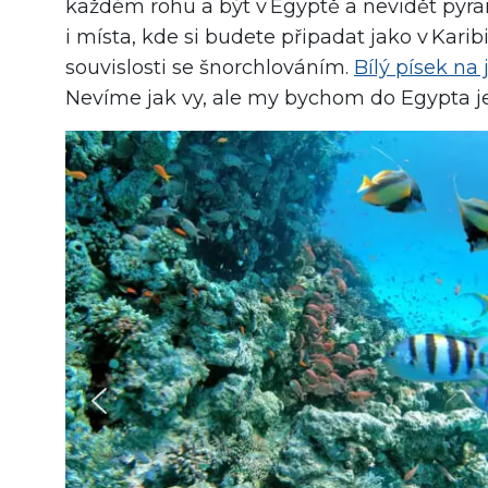
každém rohu a být v Egyptě a nevidět pyram
i místa, kde si budete připadat jako v Karibi
souvislosti se šnorchlováním.
Bílý písek na 
Nevíme jak vy, ale my bychom do Egypta j