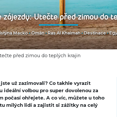
 zájezdy: Utečte před zimou do te
istýna Macko
•
Omán
•
Ras Al Khaimah
•
Destinace
•
Egy
tečte před zimou do teplých krajin
jste už zazimovali? Co takhle vyrazit
u ideální volbou pro super dovolenou za
m počasí ohřejete. A co víc, můžete u toho
 milých lidí a zajistit si zážitky na celý