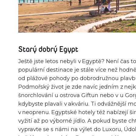
Starý dobrý Egypt
Ještě jste letos nebyli v Egyptě? Není čas t
populární destinace je stále více než hodně
od plážové pohody po dobrodružnou plavbu 
Podmořský život je zde navíc jedním z nejk
šnorchlování u ostrova Giftun nebo v u Gor
kdybyste plavali v akváriu. Ti odvážnější 
v neoprenu. Egyptské hotely též nabízejí ši
vyžití až po výborné jídlo. A pokud byste ch
vypravte se s námi na výlet do Luxoru, Údol