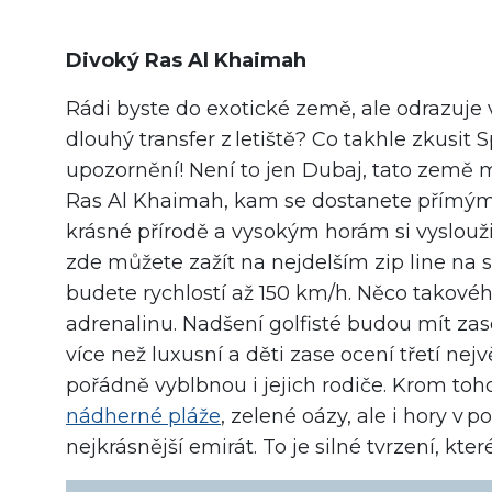
Divoký Ras Al Khaimah
Rádi byste do exotické země, ale odrazuje 
dlouhý transfer z letiště? Co takhle zkusit
upozornění! Není to jen Dubaj, tato země 
Ras Al Khaimah, kam se dostanete přímým 
krásné přírodě a vysokým horám si vyslouži
zde můžete zažít na nejdelším zip line na s
budete rychlostí až 150 km/h. Něco takovéh
adrenalinu. Nadšení golfisté budou mít zase
více než luxusní a děti zase ocení třetí nejv
pořádně vyblbnou i jejich rodiče. Krom to
nádherné pláže
, zelené oázy, ale i hory v
nejkrásnější emirát. To je silné tvrzení, kter