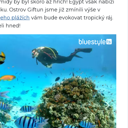
idy by byl skoro až hřích! Egypt však nabízí
ku. Ostrov Giftun jsme již zmínili výše v
jeho plážích
vám bude evokovat tropický ráj.
eli hned!