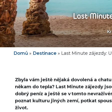
Last Minute
Kr
Domů
»
Destinace
»
Last Minute zájezdy: U
Zbyla vám ještě nějaká dovolená a chatu 
někam do tepla? Last
Minute
zájezdy jso
dobrý
peníz
a ještě se v tomto nevraživé
poznat kulturu jiných zemí, potkat spoustu
život.