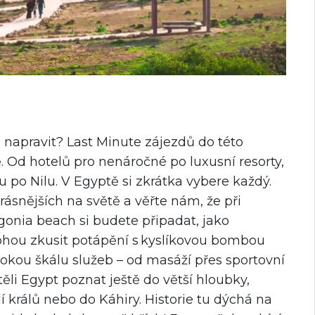
o napravit?
Last Minute
zájezdů do této
. Od hotelů pro nenáročné po luxusní resorty,
po Nilu. V Egyptě si zkrátka vybere každý.
rásnějších na světě a věřte nám, že při
gonia beach si budete připadat, jako
mohou zkusit potápění s kyslíkovou bombou
rokou škálu služeb
–⁠
od masáží přes sportovní
těli Egypt poznat ještě do větší hloubky,
í králů nebo do Káhiry. Historie tu dýchá na