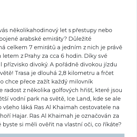
vás několikahodinový let s přestupy nebo
 Spojené arabské emiráty? Důležité
má celkem 7 emirátů a jedním z nich je právě
letem z Prahy za cca 6 hodin. Díky své
l přízvisko divoký. A pořádně divokou jízdu
větě! Trasa je dlouhá 2,8 kilometru a frčet
o chce přece zažít každý milovník
 radost z několika golfových hřišť, které jsou
ětší vodní park na světě, Ice Land, kde se ale
ho všeho láká Ras Al Khaimah cestovatele na
 pohoří Hajar. Ras Al Khaimah je označován za
é byste si měli ověřit na vlastní oči, co říkáte?