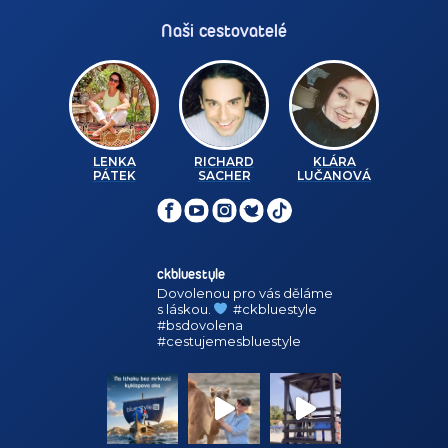
Naši cestovatelé
LENKA
RICHARD
KLÁRA
PÁTEK
SACHER
LUČANOVÁ
ckbluestyle
Dovolenou pro vás děláme
s láskou.
#ckbluestyle
#bsdovolena
#cestujemesbluestyle