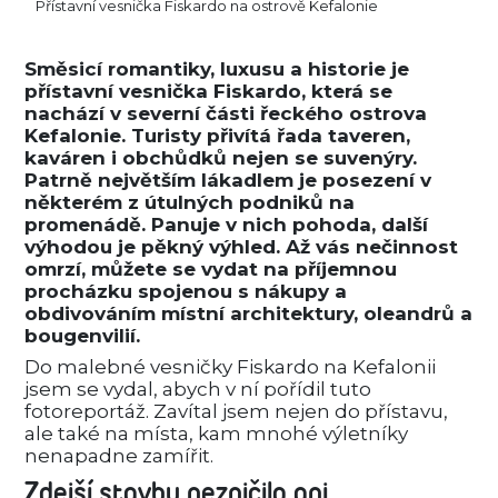
Přístavní vesnička Fiskardo na ostrově Kefalonie
Směsicí romantiky, luxusu a historie je
přístavní vesnička Fiskardo, která se
nachází v severní části řeckého ostrova
Kefalonie. Turisty přivítá řada taveren,
kaváren i obchůdků nejen se suvenýry.
Patrně největším lákadlem je posezení v
některém z útulných podniků na
promenádě. Panuje v nich pohoda, další
výhodou je pěkný výhled. Až vás nečinnost
omrzí, můžete se vydat na příjemnou
procházku spojenou s nákupy a
obdivováním místní architektury, oleandrů a
bougenvilií.
Do malebné vesničky Fiskardo na Kefalonii
jsem se vydal, abych v ní pořídil tuto
fotoreportáž. Zavítal jsem nejen do přístavu,
ale také na místa, kam mnohé výletníky
nenapadne zamířit.
Zdejší stavby nezničilo ani