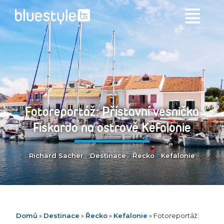
Fotoreportáž: Přístavní vesnička
Fiskardo na ostrově Kefalonie
Richard Sacher
•
Destinace
•
Řecko
•
Kefalonie
Domů
»
Destinace
»
Řecko
»
Kefalonie
»
Fotoreportáž: