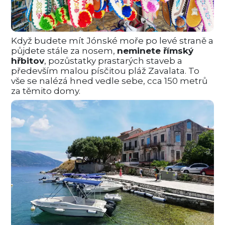
Když budete mít Jónské moře po levé straně a
půjdete stále za nosem,
neminete římský
hřbitov
, pozůstatky prastarých staveb a
především malou písčitou pláž Zavalata. To
vše se nalézá hned vedle sebe, cca 150 metrů
za těmito domy.