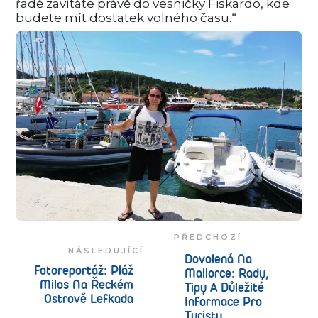
řadě zavítáte právě do vesničky Fiskardo, kde
budete mít dostatek volného času.“
PŘEDCHOZÍ
NÁSLEDUJÍCÍ
Dovolená Na
Fotoreportáž: Pláž
Mallorce: Rady,
Milos Na Řeckém
Tipy A Důležité
Ostrově Lefkada
Informace Pro
Turisty