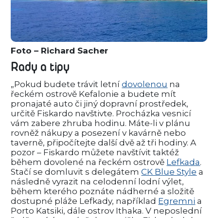
Foto – Richard Sacher
Rady a tipy
„Pokud budete trávit letní
dovolenou
na
řeckém ostrově Kefalonie a budete mít
pronajaté auto či jiný dopravní prostředek,
určitě Fiskardo navštivte. Procházka vesnicí
vám zabere zhruba hodinu. Máte-li v plánu
rovněž nákupy a posezení v kavárně nebo
taverně, připočítejte další dvě až tři hodiny. A
pozor – Fiskardo můžete navštívit taktéž
během dovolené na řeckém ostrově
Lefkada
.
Stačí se domluvit s delegátem
CK Blue Style
a
následně vyrazit na celodenní lodní výlet,
během kterého poznáte nádherné a složitě
dostupné pláže Lefkady, například
Egremni
a
Porto Katsiki, dále ostrov Ithaka. V neposlední