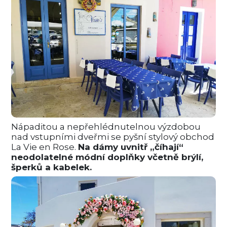
Nápaditou a nepřehlédnutelnou výzdobou
nad vstupními dveřmi se pyšní stylový obchod
La Vie en Rose.
Na dámy uvnitř „číhají“
neodolatelné módní doplňky včetně brýlí,
šperků a kabelek.