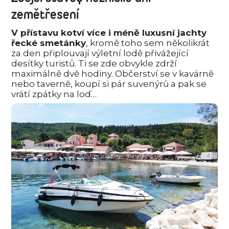
zemětřesení
V přístavu kotví více i méně luxusní jachty
řecké smetánky
, kromě toho sem několikrát
za den připlouvají výletní lodě přivážející
desítky turistů. Ti se zde obvykle zdrží
maximálně dvě hodiny. Občerství se v kavárně
nebo taverně, koupí si pár suvenýrů a pak se
vrátí zpátky na loď…