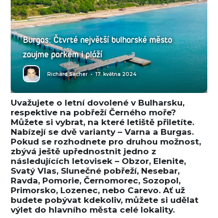
Burgas: Čtvrté největší bulharské město
zaujme parkem i pláží
Richard Sacher
•
17. května 2024
Uvažujete o letní dovolené v Bulharsku,
respektive na pobřeží Černého moře?
Můžete si vybrat, na které letiště přiletíte.
Nabízejí se dvě varianty – Varna a Burgas.
Pokud se rozhodnete pro druhou možnost,
zbývá ještě upřednostnit jedno z
následujících letovisek – Obzor, Elenite,
Svatý Vlas, Slunečné pobřeží, Nesebar,
Ravda, Pomorie, Černomorec, Sozopol,
Primorsko, Lozenec, nebo Carevo. Ať už
budete pobývat kdekoliv, můžete si udělat
výlet do hlavního města celé lokality.