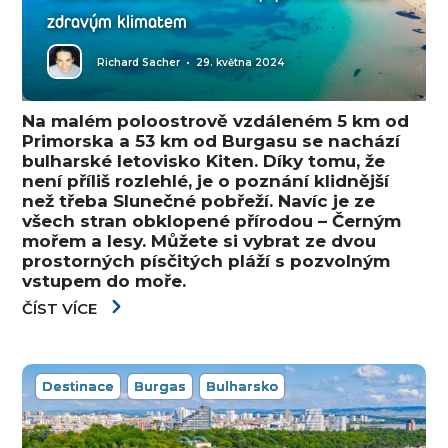
zdravým klimatem
Richard Sacher
•
29. května 2024
Na malém poloostrově vzdáleném 5 km od
Primorska a 53 km od Burgasu se nachází
bulharské letovisko Kiten. Díky tomu, že
není příliš rozlehlé, je o poznání klidnější
než třeba Slunečné pobřeží. Navíc je ze
všech stran obklopené přírodou – Černým
mořem a lesy. Můžete si vybrat ze dvou
prostorných písčitých pláží s pozvolným
vstupem do moře.
ČÍST VÍCE
Destinace
Burgas
Bulharsko