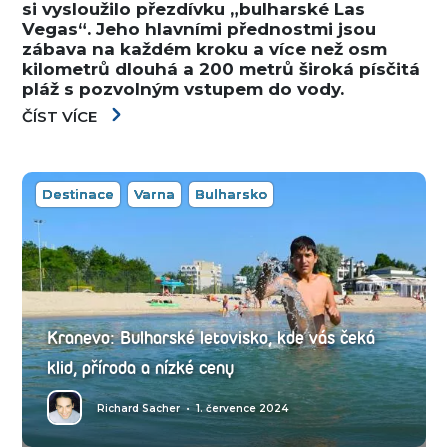
si vysloužilo přezdívku „bulharské Las
Vegas“. Jeho hlavními přednostmi jsou
zábava na každém kroku a více než osm
kilometrů dlouhá a 200 metrů široká písčitá
pláž s pozvolným vstupem do vody.
ČÍST VÍCE
Destinace
Varna
Bulharsko
Kranevo: Bulharské letovisko, kde vás čeká
klid, příroda a nízké ceny
Richard Sacher
•
1. července 2024