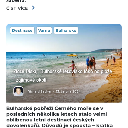
Albena.
ČÍST VÍCE
Destinace
Varna
Bulharsko
Zlaté Písky: Bulharské letovisko láká na pláže
i zajímavé okolí
Richard Sacher
•
13. června 2024
Bulharské pobřeží Černého moře se v
posledních několika letech stalo velmi
oblíbenou letní destinací českých
dovolenkářů. Důvodů je spousta – krátká