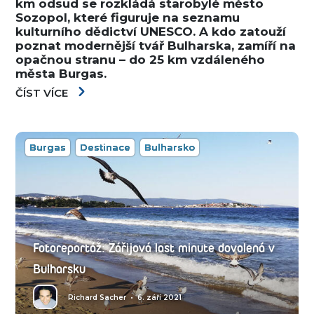
km odsud se rozkládá starobylé město
Sozopol, které figuruje na seznamu
kulturního dědictví UNESCO. A kdo zatouží
poznat modernější tvář Bulharska, zamíří na
opačnou stranu – do 25 km vzdáleného
města Burgas.
ČÍST VÍCE
Burgas
Destinace
Bulharsko
Fotoreportáž: Zářijová last minute dovolená v
Bulharsku
Richard Sacher
•
6. září 2021