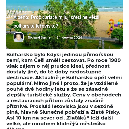
Albena: Proč turisté milují třetí největší
bulharské letovisko?
Richard Sacher
•
24. června 2024
Bulharsko bylo kdysi jedinou přímořskou
zemí, kam Češi směli cestovat. Po roce 1989
však zájem o něj prudce klesl, přednost
dostaly jiné, do té doby nedostupné
destinace. Aktuálně je Bulharsko opět velmi
populární. Mimo jiné i proto, že je vzdálené
pouhé dvě hodiny letu a že se zásadně
zlepšily turistické služby. Ceny v obchodech
a restauracích přitom zůstaly značně
příznivé. Proslulá letoviska jsou v sezóně
plná, hlavně Slunečné pobřeží a Zlaté Písky.
Asi 10 km na sever od „Zlaťáků“ leží další
velké, ale mnohem klidnější městečko