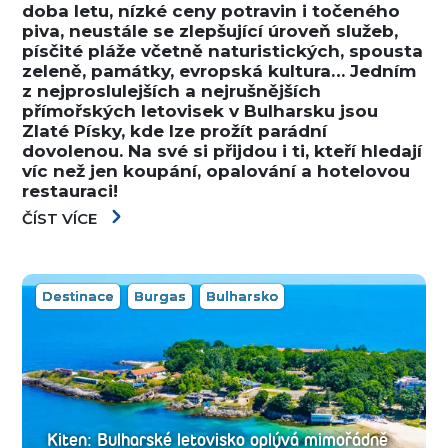
doba letu, nízké ceny potravin i točeného
piva, neustále se zlepšující úroveň služeb,
písčité pláže včetně naturistických, spousta
zeleně, památky, evropská kultura… Jedním
z nejproslulejších a nejrušnějších
přímořských letovisek v Bulharsku jsou
Zlaté Písky, kde lze prožít parádní
dovolenou. Na své si přijdou i ti, kteří hledají
víc než jen koupání, opalování a hotelovou
restauraci!
ČÍST VÍCE
Destinace
Burgas
Bulharsko
Kiten: Bulharské letovisko oplývá mimořádně