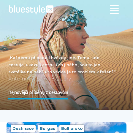
„Každému připadají hvězdy jiné. Tomu, kdo
cestuje, ukazují cestu. Pro jiného jsou to jen
světélka na nebi. Pro vědce je to problém k řešení.“
Antoine de Saint-Exupéry
Nejnovější příběhy z cestování
Destinace
Burgas
Bulharsko