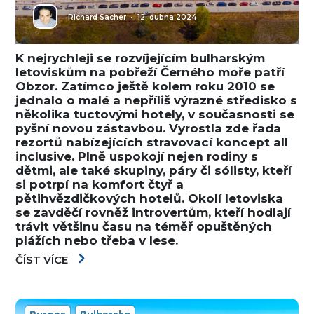
Richard Sacher
•
12. dubna 2024
K nejrychleji se rozvíjejícím bulharským
letoviskům na pobřeží Černého moře patří
Obzor. Zatímco ještě kolem roku 2010 se
jednalo o malé a nepříliš výrazné středisko s
několika tuctovými hotely, v současnosti se
pyšní novou zástavbou. Vyrostla zde řada
rezortů nabízejících stravovací koncept all
inclusive. Plně uspokojí nejen rodiny s
dětmi, ale také skupiny, páry či sólisty, kteří
si potrpí na komfort čtyř a
pětihvězdičkových hotelů. Okolí letoviska
se zavděčí rovněž introvertům, kteří hodlají
trávit většinu času na téměř opuštěných
plážích nebo třeba v lese.
ČÍST VÍCE