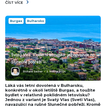
ČÍST VÍCE
Burgas
Bulharsko
Svatý Vlas: Moderní letovisko, jež navazuje na
Slunečné pobřeží
Richard Sacher
•
2. května 2024
Láká vás letní dovolená v Bulharsku,
konkrétně v okolí letiště Burgas, a toužíte
bydlet v relativně poklidném letovisku?
Jednou z variant je Svatý Vlas (Sveti Vlas),
navazující na rušné Slunečné pobřeží. Kromě