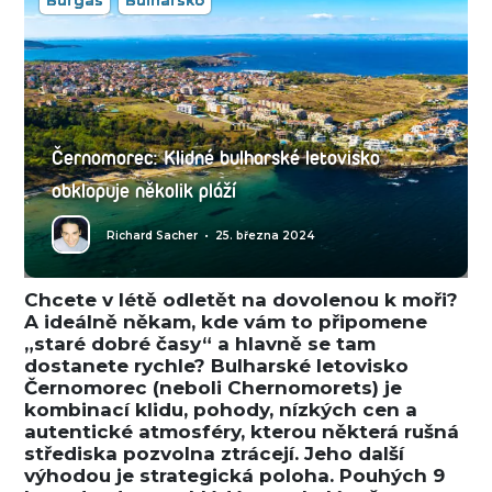
Burgas
Bulharsko
Černomorec: Klidné bulharské letovisko
obklopuje několik pláží
Richard Sacher
•
25. března 2024
Chcete v létě odletět na dovolenou k moři?
A ideálně někam, kde vám to připomene
„staré dobré časy“ a hlavně se tam
dostanete rychle? Bulharské letovisko
Černomorec (neboli Chernomorets) je
kombinací klidu, pohody, nízkých cen a
autentické atmosféry, kterou některá rušná
střediska pozvolna ztrácejí. Jeho další
výhodou je strategická poloha. Pouhých 9