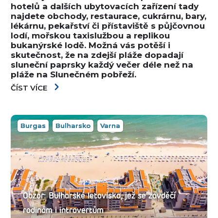
hotelů a dalších ubytovacích zařízení tady
najdete obchody, restaurace, cukrárnu, bary,
lékárnu, pekařství či přístaviště s půjčovnou
lodí, mořskou taxislužbou a replikou
bukanýrské lodě. Možná vás potěší i
skutečnost, že na zdejší pláže dopadají
sluneční paprsky každý večer déle než na
pláže na Slunečném pobřeží.
ČÍST VÍCE
Burgas
Bulharsko
Varna
Obzor: Bulharské letovisko, jež se zavděčí
rodinám i introvertům