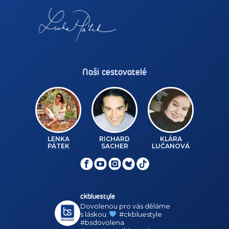
Naši cestovatelé
LENKA
RICHARD
KLÁRA
PÁTEK
SACHER
LUČANOVÁ
ckbluestyle
Dovolenou pro vás děláme
s láskou.
#ckbluestyle
#bsdovolena