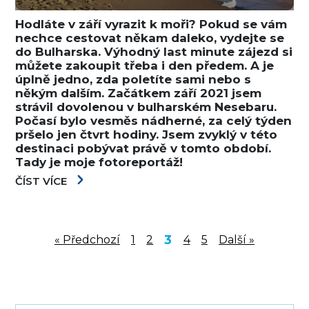
Hodláte v září vyrazit k moři? Pokud se vám
nechce cestovat někam daleko, vydejte se
do Bulharska. Výhodný last minute zájezd si
můžete zakoupit třeba i den předem. A je
úplně jedno, zda poletíte sami nebo s
někým dalším. Začátkem září 2021 jsem
strávil dovolenou v bulharském Nesebaru.
Počasí bylo vesměs nádherné, za celý týden
pršelo jen čtvrt hodiny. Jsem zvyklý v této
destinaci pobývat právě v tomto období.
Tady je moje fotoreportáž!
ČÍST VÍCE
3
« Předchozí
1
2
4
5
Další »