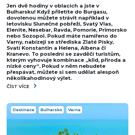
Jen dvě hodiny v oblacích a jste v
Bulharsku! Když přiletíte do Burgasu,
dovolenou můžete strávit například v
letovisku Slunečné pobřeží, Svatý Vlas,
Elenite, Nesebar, Ravda, Pomorie, Primorsko
nebo Sozopol. Pokud máte namířeno do
Varny, nabízejí se střediska Zlaté Písky,
Svatí Konstantin a Helena, Albena či
Kranevo. To poslední se zavděčí turistům,
kterým vyhovuje kombinace „klid, příroda a
nízké ceny“. Pokud v něm nebudete
přespávat, můžete si sem udělat alespoň
několikahodinový výlet.
ČÍST VÍCE
Destinace
Bulharsko
Varna