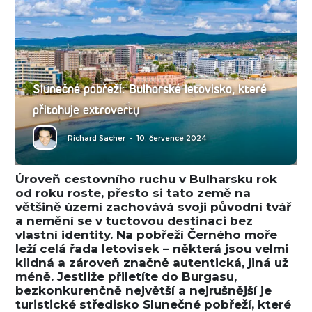
Slunečné pobřeží: Bulharské letovisko, které
přitahuje extroverty
Richard Sacher
•
10. července 2024
Úroveň cestovního ruchu v Bulharsku rok
od roku roste, přesto si tato země na
většině území zachovává svoji původní tvář
a nemění se v tuctovou destinaci bez
vlastní identity. Na pobřeží Černého moře
leží celá řada letovisek – některá jsou velmi
klidná a zároveň značně autentická, jiná už
méně. Jestliže přiletíte do Burgasu,
bezkonkurenčně největší a nejrušnější je
turistické středisko Slunečné pobřeží, které