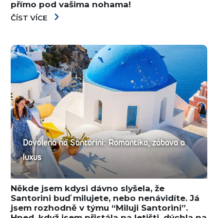
přímo pod vašima nohama!
ČÍST VÍCE
Dovolená na Santorini: Romantika, zábava a
luxus
Někde jsem kdysi dávno slyšela, že
Santorini buď milujete, nebo nenávidíte. Já
jsem rozhodně v týmu “Miluji Santorini”.
Hned, když jsem přistála na letišti, dýchla na