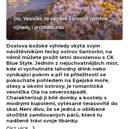
Oia: Vesnička na ostrově Santorini nadchne
výhledy i architekturou
Doslova božské výhledy skýtá svým
návštěvníkům řecký ostrov Santorini, na
němž můžete prožít letní dovolenou s CK
Blue Style. Jedním z nejúchvatnějších míst,
kde si vychutnáte lahodný drink nebo
vynikající pokrm a při té příležitosti se
pokocháte pohledem na Egejské moře,
útesy a okolní ostrovy, je romantická
vesnička Oia na severozápadě.
Charakterizují ji bílé domky a kostely s
modrými kupolemi, vytesané terasovitě do
skal. Není divu, že se jedná o oblíbené
útočiště zamilovaných párů, které tu
nadšeně tráví svoje líbánky.
ČÍST VÍCE