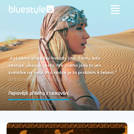
„Každému připadají hvězdy jiné. Tomu, kdo
cestuje, ukazují cestu. Pro jiného jsou to jen
světélka na nebi. Pro vědce je to problém k řešení.“
Antoine de Saint-Exupéry
Nejnovější příběhy z cestování