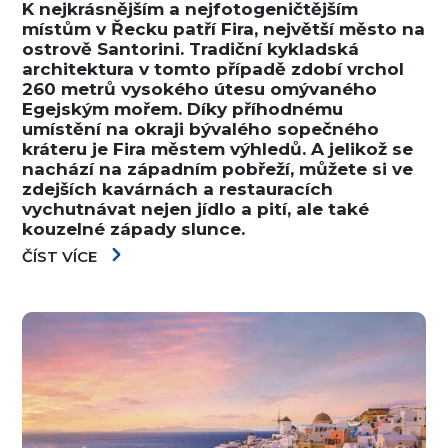
K nejkrásnějším a nejfotogeničtějším
místům v Řecku patří Fira, největší město na
ostrově Santorini. Tradiční kykladská
architektura v tomto případě zdobí vrchol
260 metrů vysokého útesu omývaného
Egejským mořem. Díky příhodnému
umístění na okraji bývalého sopečného
kráteru je Fira městem výhledů. A jelikož se
nachází na západním pobřeží, můžete si ve
zdejších kavárnách a restauracích
vychutnávat nejen jídlo a pití, ale také
kouzelné západy slunce.
ČÍST VÍCE