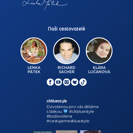
Naši cestovatelé
LENKA
RICHARD
KLÁRA
PÁTEK
SACHER
LUČANOVÁ
ckbluestyle
Dovolenou pro vás děláme
s láskou.
#ckbluestyle
#bsdovolena
#cestujemesbluestyle