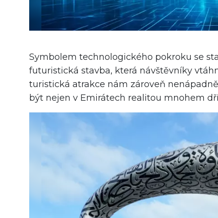
Symbolem technologického pokroku se sta
futuristická stavba, která návštěvníky vtáhn
turistická atrakce nám zároveň nenápadně
být nejen v Emirátech realitou mnohem dří