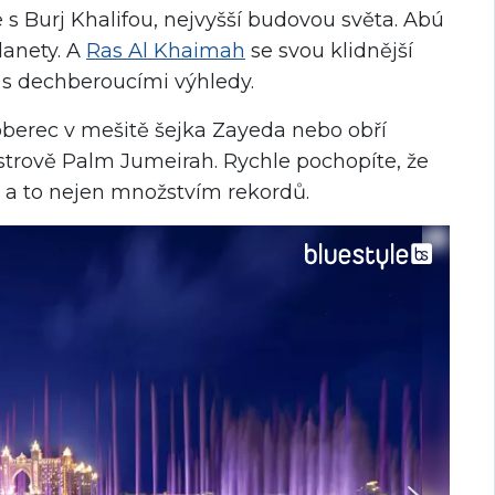
 s Burj Khalifou, nejvyšší budovou světa. Abú
lanety. A
Ras Al Khaimah
se svou klidnější
ě s dechberoucími výhledy.
oberec v mešitě šejka Zayeda nebo obří
trově Palm Jumeirah. Rychle pochopíte, že
 a to nejen množstvím rekordů.