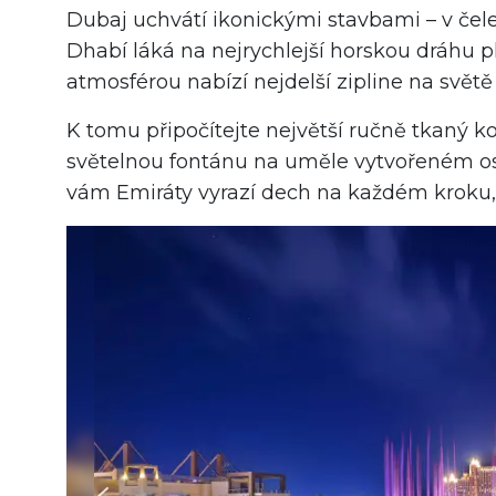
Dubaj uchvátí ikonickými stavbami – v čele
Dhabí láká na nejrychlejší horskou dráhu p
atmosférou nabízí nejdelší zipline na svět
K tomu připočítejte největší ručně tkaný k
světelnou fontánu na uměle vytvořeném os
vám Emiráty vyrazí dech na každém kroku,