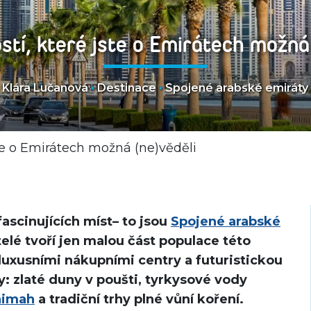
stí, které jste o Emirátech možná
Klára Lučanová
•
Destinace
•
Spojené arabské emiráty
ste o Emirátech možná (ne)věděli
ascinujících míst– to jsou
Spojené arabské
elé tvoří jen malou část populace této
uxusními nákupními centry a futuristickou
y: zlaté duny v poušti, tyrkysové vody
aimah
a tradiční trhy plné vůní koření.