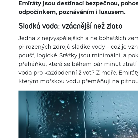
Emiráty jsou destinací bezpečnou, pohos
odpočinkem, poznáváním i luxusem.
Sladká voda: vzácnější než zlato
Jedna z nejvyspělejších a nejbohatších ze
přirozených zdrojů sladké vody – což je v
poušť, logické. Srážky jsou minimální, a pok
přeháňku, která se během pár minut ztratí
voda pro každodenní život? Z moře. Emiráty 
kterým mořskou vodu přeměňují na pitnou 