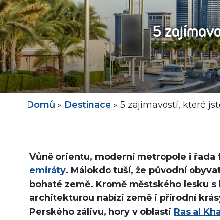
5 zajímavo
Domů
»
Destinace
»
5 zajímavostí, které j
Vůně orientu, moderní metropole i řada f
emiráty
. Málokdo tuší, že původní obyvat
bohaté země. Kromě městského lesku s l
architekturou nabízí země i přírodní krás
Perského zálivu, hory v oblasti
Ras al Kh