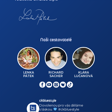
Naši cestovatelé
LENKA
RICHARD
KLÁRA
PÁTEK
SACHER
LUČANOVÁ
ckbluestyle
Dovolenou pro vás děláme
s láskou.
#ckbluestyle