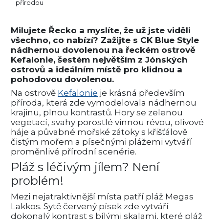
přírodou
Milujete Řecko a myslíte, že už jste viděli
všechno, co nabízí? Zažijte s CK Blue Style
nádhernou dovolenou na řeckém ostrově
Kefalonie, šestém největším z Jónských
ostrovů a ideálním místě pro klidnou a
pohodovou dovolenou.
Na ostrově
Kefalonie
je krásná především
příroda, která zde vymodelovala nádhernou
krajinu, plnou kontrastů. Hory se zelenou
vegetací, svahy porostlé vinnou révou, olivové
háje a půvabné mořské zátoky s křišťálově
čistým mořem a písečnými plážemi vytváří
proměnlivé přírodní scenérie.
Pláž s léčivým jílem? Není
problém!
Mezi nejatraktivnější místa patří pláž Megas
Lakkos. Sytě červený písek zde vytváří
dokonalý kontrast s bílými skalami, které pláž