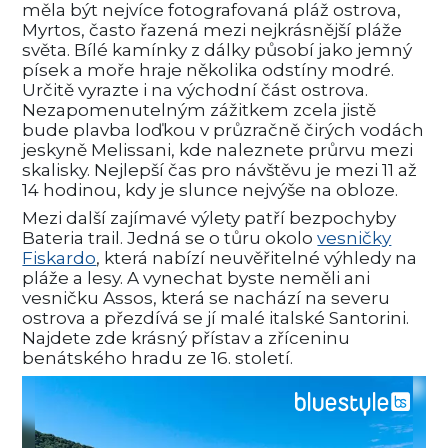
měla být nejvíce fotografovaná pláž ostrova,
Myrtos, často řazená mezi nejkrásnější pláže
světa. Bílé kamínky z dálky působí jako jemný
písek a moře hraje několika odstíny modré.
Určitě vyrazte i na východní část ostrova.
Nezapomenutelným zážitkem zcela jistě
bude plavba loďkou v průzračně čirých vodách
jeskyně Melissani, kde naleznete průrvu mezi
skalisky. Nejlepší čas pro návštěvu je mezi 11 až
14 hodinou, kdy je slunce nejvýše na obloze.
Mezi další zajímavé výlety patří bezpochyby
Bateria trail. Jedná se o tůru okolo
vesničky
Fiskardo
, která nabízí neuvěřitelné výhledy na
pláže a lesy. A vynechat byste neměli ani
vesničku Assos, která se nachází na severu
ostrova a přezdívá se jí malé italské Santorini.
Najdete zde krásný přístav a zříceninu
benátského hradu ze 16. století.