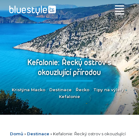
Kefalonie: Řecký ostrov s
okouzlující přírodou
Kristýna Macko
•
Destinace
•
Řecko
•
Tipy na výlety
•
Kefalonie
Domů
»
Destinace
»
Kefalonie: Řecký ostrov s okouzlující