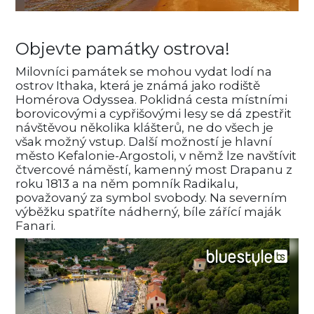
Objevte památky ostrova!
Milovníci památek se mohou vydat lodí na
ostrov Ithaka, která je známá jako rodiště
Homérova Odyssea. Poklidná cesta místními
borovicovými a cypřišovými lesy se dá zpestřit
návštěvou několika klášterů, ne do všech je
však možný vstup. Další možností je hlavní
město Kefalonie-Argostoli, v němž lze navštívit
čtvercové náměstí, kamenný most Drapanu z
roku 1813 a na něm pomník Radikalu,
považovaný za symbol svobody. Na severním
výběžku spatříte nádherný, bíle zářící maják
Fanari.