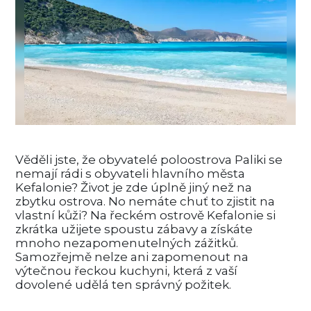
Věděli jste, že obyvatelé poloostrova Paliki se
nemají rádi s obyvateli hlavního města
Kefalonie? Život je zde úplně jiný než na
zbytku ostrova. No nemáte chuť to zjistit na
vlastní kůži? Na řeckém ostrově Kefalonie si
zkrátka užijete spoustu zábavy a získáte
mnoho nezapomenutelných zážitků.
Samozřejmě nelze ani zapomenout na
výtečnou řeckou kuchyni, která z vaší
dovolené udělá ten správný požitek.