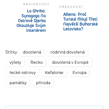
NÁSLEDUJÍCÍ
PŘEDCHOZÍ
La Ghriba:
Albena: Proč
Synagoga Na
Turisté Milují Třetí
Ostrově Djerba
Největší Bulharské
Okouzluje Svým
Letovisko?
Interiérem
Štítky:
dovolená
rodinná dovolená
výlety
Řecko
dovolená v Evropě
řecké ostrovy
Kefalonie
Evropa
památky
příroda