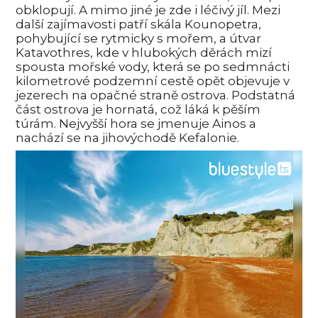
obklopují. A mimo jiné je zde i léčivý jíl. Mezi
další zajímavosti patří skála Kounopetra,
pohybující se rytmicky s mořem, a útvar
Katavothres, kde v hlubokých děrách mizí
spousta mořské vody, která se po sedmnácti
kilometrové podzemní cestě opět objevuje v
jezerech na opačné straně ostrova. Podstatná
část ostrova je hornatá, což láká k pěším
túrám. Nejvyšší hora se jmenuje Ainos a
nachází se na jihovýchodě Kefalonie.