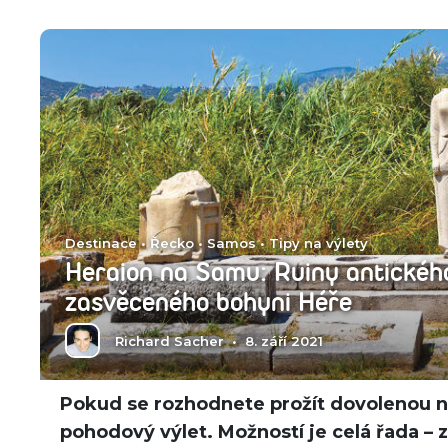
Destinace
•
Řecko
•
Samos
•
Tipy na výlety
Heraion na Samu: Ruiny antické
zasvěceného bohyni Héře
Richard Sacher
•
8. září 2021
Pokud se rozhodnete prožít dovolenou n
pohodový výlet. Možností je celá řada – z