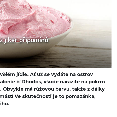
 jiker připomíná
vělém jídle. Ať už se vydáte na ostrov
falonie či Rhodos, všude narazíte na pokrm
). Obvykle má růžovou barvu, takže z dálky
mást! Ve skutečnosti je to pomazánka,
ého.