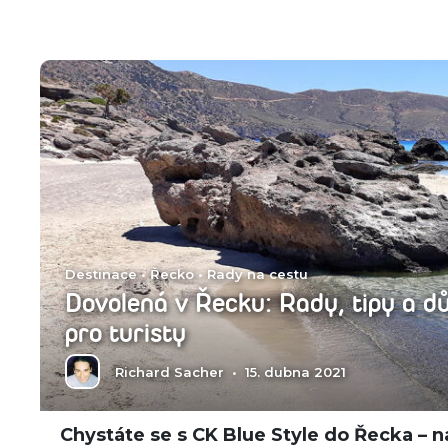
Destinace
•
Řecko
•
Rady na cestu
Dovolená v Řecku: Rady, tipy a dů
pro turisty
Richard Sacher
•
15. dubna 2021
Chystáte se s CK Blue Style do Řecka – n