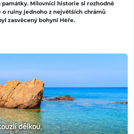
 památky. Milovníci historie si rozhodně
e o ruiny jednoho z největších chrámů
byl zasvěcený bohyni Héře.
ouzlí délkou,