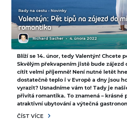
Rady na cestu
•
Novinky
Valentýn: Pět tipů na zájezd do mí
romantika
Richard Sacher
•
4. února 2022
Blíží se 14. únor, tedy Valentýn! Chcete
Skvělým překvapením jistě bude zájezd d
cítit velmi příjemně! Není nutné letět hne
dostatečně teplo i v Evropě a dny jsou h
vyrazit? Usnadníme vám to! Tady je našic
přivítá romantika. To znamená – krásné p
atraktivní ubytování a výtečná gastrono
ČÍST VÍCE