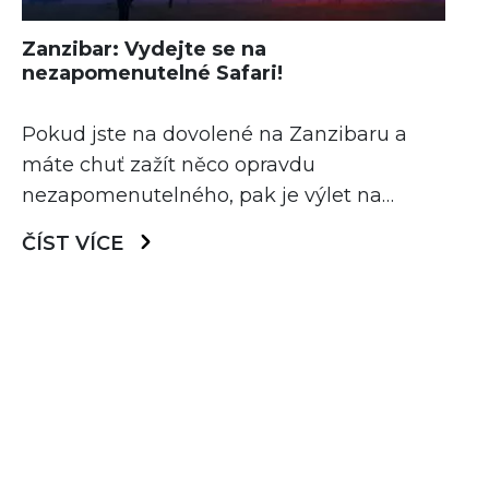
Zanzibar: Vydejte se na
nezapomenutelné Safari!
Pokud jste na dovolené na Zanzibaru a
máte chuť zažít něco opravdu
nezapomenutelného, pak je výlet na
pevninskou Tanzanii na safari tou pravou
ČÍST VÍCE
volbou! Jen si představte – ráno se
probudíte v tropickém ráji na Zanzibaru, a
už o pár hodin později budete v srdci
africké divočiny pozorovat slony, lvy a další
majestátní zvířata v […]