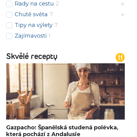
Rady na cestu
2
Chutě světa
7
Tipy na výlety
7
Zajímavosti
1
Skvělé recepty
Gazpacho: Španělská studená polévka,
která pochází z Andalusie