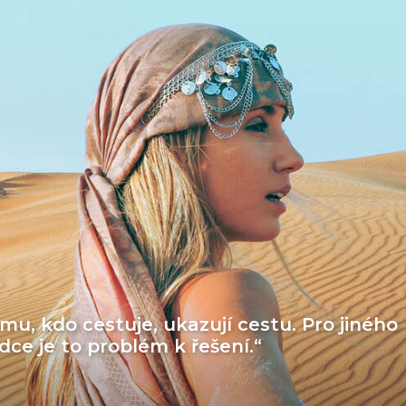
mu, kdo cestuje, ukazují cestu. Pro jiného
ědce je to problém k řešení.“