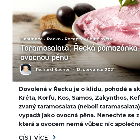
Destinace
•
Řecko
•
Recepty
•
Chutě světa
Taramosalata: Řecká pomazánka z
ovocnou pěnu
Richard Sacher
•
13. července 2021
Dovolená v Řecku je o klidu, pohodě a sk
Kréta, Korfu, Kos, Samos, Zakynthos, Ke
zvaný taramosalata (neboli taramasalata
vypadá jako ovocná pěna. Nenechte se z
která s ovocem nemá vůbec nic společn
ČÍST VÍCE