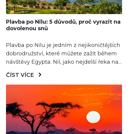
Plavba po Nilu: 5 důvodů, proč vyrazit na
dovolenou snů
Plavba po Nilu je jedním z nejikoničtějších
dobrodružství, které můžete zažít během
návštěvy Egypta. Nil, jako nejdelší řeka na
světě, protéká srdcem Egypta a nabízí
ČÍST VÍCE
úchvatné výhledy na historické památky a
nádherné přírodní scenérie. Proč byste si
tedy měli zvolit právě plavbu po Nilu jako
svou příští dovolenou? Tady je pět
neodolatelných důvodů!