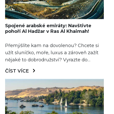
Spojené arabské emiráty: Navštivte
pohoří Al Hadžar v Ras Al Khaimah!
Přemýšlíte kam na dovolenou? Chcete si
užít sluníčko, moře, luxus a zároveň zažít
nějaké to dobrodružství? Vyrazte do
Spojených arabských emirátů a navštivte
ČÍST VÍCE
úchvatné pohoří Al Hadžar!