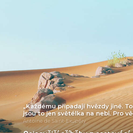
„Každému připadají hvězdy jiné. To
jsou to jen světélka na nebi. Pro v
Antoine de Saint-Exupéry