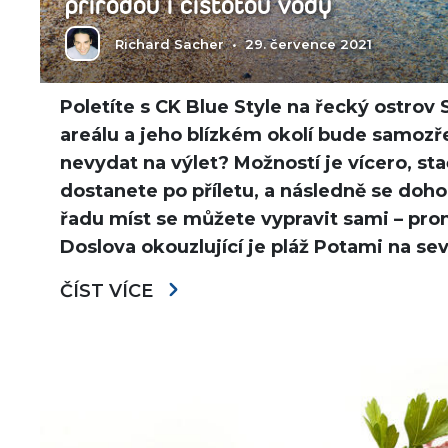
přírodou i čistotou vody
Richard Sacher
•
29. července 2021
Poletíte s CK Blue Style na řecký ostro
areálu a jeho blízkém okolí bude samozř
nevydat na výlet? Možností je vícero, sta
dostanete po příletu, a následně se doh
řadu míst se můžete vypravit sami – pr
Doslova okouzlující je pláž Potami na s
ČÍST VÍCE