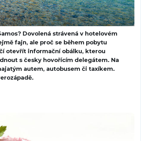
v Samos? Dovolená strávená v hotelovém
ejmě fajn, ale proč se během pobytu
čí otevřít informační obálku, kterou
odnout s česky hovořícím delegátem. Na
onajatým autem, autobusem či taxíkem.
everozápadě.