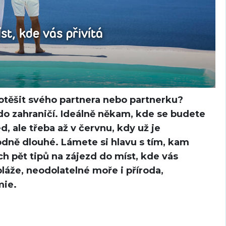
st, kde vás přivítá
 potěšit svého partnera nebo partnerku?
o zahraničí. Ideálně někam, kde se budete
d, ale třeba až v červnu, kdy už je
odně dlouhé. Lámete si hlavu s tím, kam
h pět tipů na zájezd do míst, kde vás
láže, neodolatelné moře i příroda,
mie.