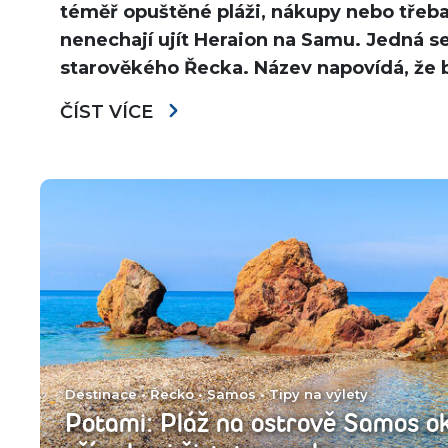
téměř opuštěné pláži, nákupy nebo třeba
nenechají ujít Heraion na Samu. Jedná s
starověkého Řecka. Název napovídá, že 
ČÍST VÍCE
Destinace
•
Řecko
•
Samos
•
Tipy na výlety
Potami: Pláž na ostrově Samos ok