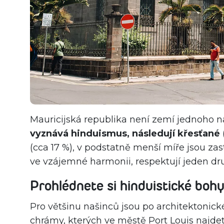
Mauricijská republika není zemí jednoho n
vyznává hinduismus, následují křesťané
(cca 17 %), v podstatně menší míře jsou zast
ve vzájemné harmonii, respektují jeden dr
Prohlédnete si hinduistické boh
Pro většinu našinců jsou po architektonické
chrámy, kterých ve městě Port Louis najde