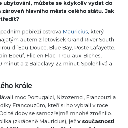
e ubytováni, můžete se kdykoliv vydat do
a zároveň hlavního města celého státu. Jak
tředit?
západním pobřeží ostrova
Mauricius
, který
ronajatým autem z letovisek Grand River South
 Trou d´Eau Douce, Blue Bay, Poste Lafayette,
n Boeuf, Flic en Flac, Trou-aux-Biches,
 minut a z Balaclavy 22 minut. Spolehlivá a
ého krále
edávali moc Portugalci, Nizozemci, Francouzi a
díky Francouzům, kteří si ho vybrali v roce
V. Od té doby se samozřejmě mnohé změnilo.
blika (zkráceně Mauricius), jež
v současnosti