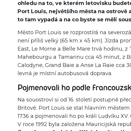
ohledu na to, ve kterém letovisku budet
Port Louis, největšího města na ostrově 
to tam vypadá a na co byste se měli sous
Město Port Louis se rozprostírá na severo
není příliš velký (65 km x 45 km). Jízda p
East, Le Morne a Belle Mare trvá hodinu, z
Mahebourgu a Tamarinu cca 45 minut, z Bai
Calodyne, Grand Baie a Anse La Raie cca 30
levná je místní autobusová doprava.
Pojmenovali ho podle francouzsk
Na souostroví si od 16. století postupně př
Britové. Port Louis se stal hlavním městem 
1736 a pojmenovali ho po králi Ludvíku X
V roce 1992 byla založena Mauricijská repu