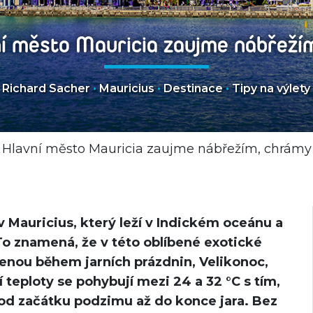
ní město Mauricia zaujme nábřeží
Richard Sacher
•
Mauricius
•
Destinace
•
Tipy na výlety
: Hlavní město Mauricia zaujme nábřežím, chrámy
v Mauricius, který leží v Indickém oceánu a
 To znamená, že v této oblíbené exotické
olenou během jarních prázdnin, Velikonoc,
 teploty se pohybují mezi 24 a 32 °C s tím,
ji od začátku podzimu až do konce jara. Bez