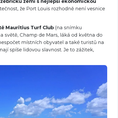
 žebříčku zemí s nejlepší ekonomickou
kutečnost, že Port Louis rozhodně není vesnice
tě Mauritius Turf Club
(na snímku
 na světě, Champ de Mars, láká od května do
nespočet místních obyvatel a také turistů na
jí spíše lidovou slavnost. Je to zážitek,