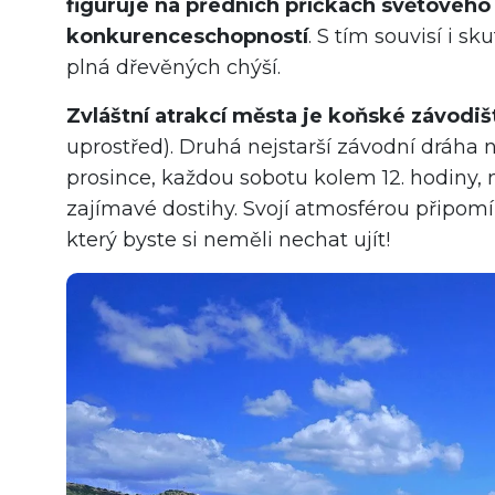
figuruje na předních příčkách světového
konkurenceschopností
. S tím souvisí i s
plná dřevěných chýší.
Zvláštní atrakcí města je koňské závodiš
uprostřed). Druhá nejstarší závodní dráha
prosince, každou sobotu kolem 12. hodiny, 
zajímavé dostihy. Svojí atmosférou připomína
který byste si neměli nechat ujít!