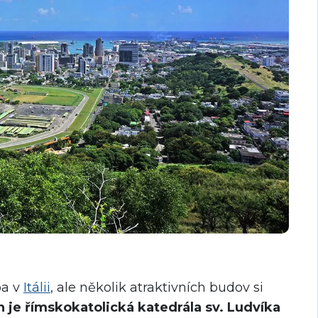
ba v
Itálii
, ale několik atraktivních budov si
h je římskokatolická katedrála sv. Ludvíka