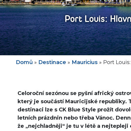
Port Louis: Hlav
Domů
»
Destinace
»
Mauricius
»
Port Louis
Celoroční sezónou se pyšní africký ostro
který je součástí Mauricijské republiky.
destinaci lze s CK Blue Style prožít dov
letních prázdnin nebo třeba Vánoc. Denní
že „nejchladněji“ je tu v létě a nejteple