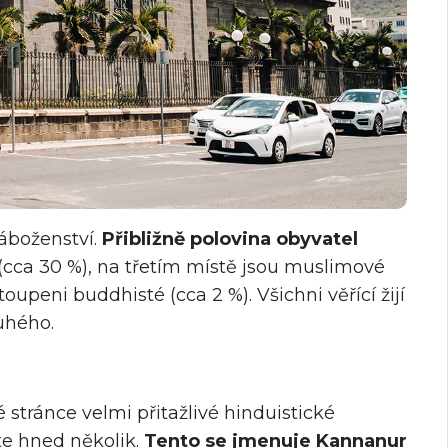
áboženství.
Přibližně polovina obyvatel
(cca 30 %), na třetím místě jsou muslimové
oupeni buddhisté (cca 2 %). Všichni věřící žijí
uhého.
y
 stránce velmi přitažlivé hinduistické
te hned několik.
Tento se jmenuje Kannanur