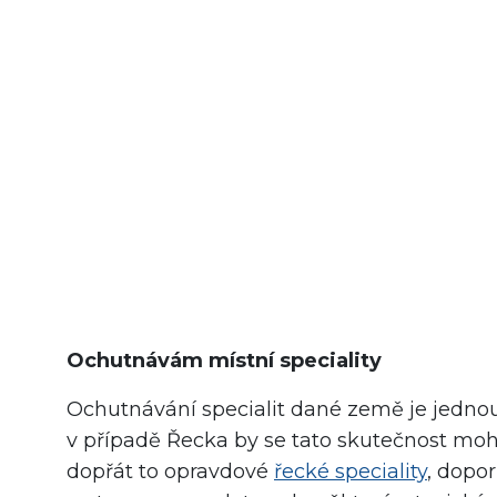
Ochutnávám místní speciality
Ochutnávání specialit dané země je jednou
v případě Řecka by se tato skutečnost moh
dopřát to opravdové
řecké speciality
, dopo