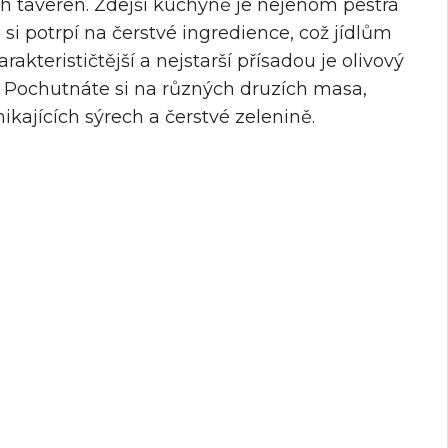
ch taveren. Zdejší kuchyně je nejenom pestrá
si potrpí na čerstvé ingredience, což jídlům
terističtější a nejstarší přísadou je olivový
e. Pochutnáte si na různých druzích masa,
kajících sýrech a čerstvé zelenině.