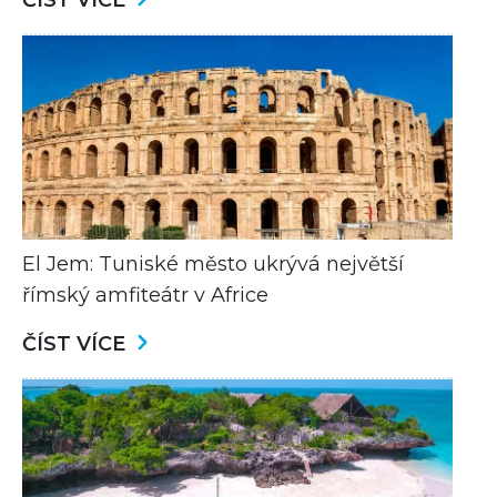
ČÍST VÍCE
El Jem: Tuniské město ukrývá největší
římský amfiteátr v Africe
ČÍST VÍCE