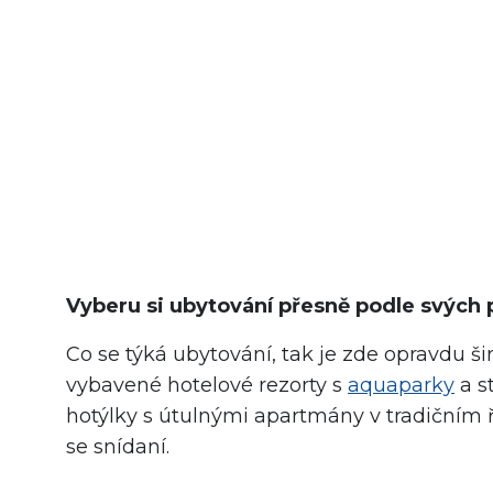
Vyberu si ubytování přesně podle svých 
Co se týká ubytování, tak je zde opravdu ši
vybavené hotelové rezorty s
aquaparky
a s
hotýlky s útulnými apartmány v tradičním ř
se snídaní.