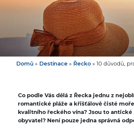
Domů
»
Destinace
»
Řecko
»
10 důvodů, pr
Co podle Vás dělá z Řecka jednu z nejoblí
romantické pláže a křišťálově čisté moře
kvalitního řeckého vína? Jsou to antick
obyvatel? Není pouze jedna správná odpo