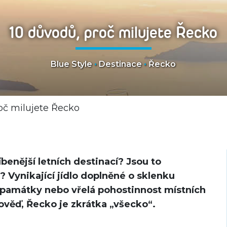
10 důvodů, proč milujete Řecko
Blue Style
•
Destinace
•
Řecko
oč milujete Řecko
benější letních destinací? Jsou to
? Vynikající jídlo doplněné o sklenku
é památky nebo vřelá pohostinnost místních
věď, Řecko je zkrátka „všecko“.