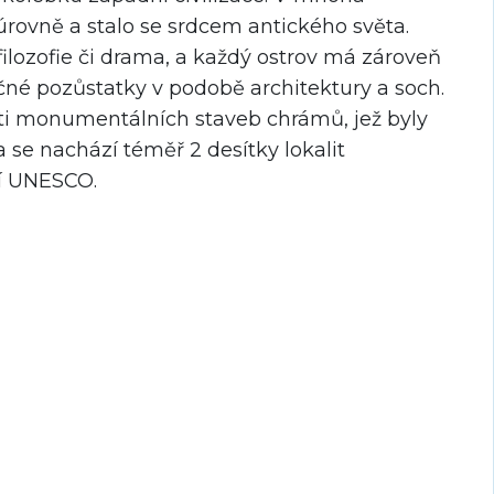
úrovně a stalo se srdcem antického světa.
 filozofie či drama, a každý ostrov má zároveň
inečné pozůstatky v podobě architektury a soch.
i monumentálních staveb chrámů, jež byly
e nachází téměř 2 desítky lokalit
í UNESCO.