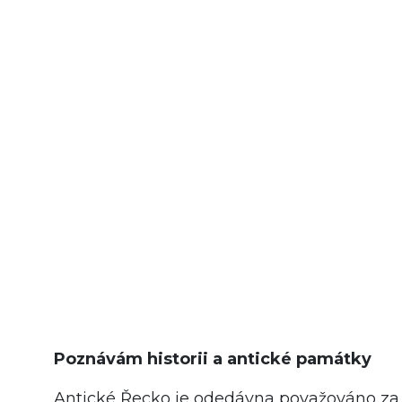
Poznávám historii a antické památky
Antické Řecko je odedávna považováno za 