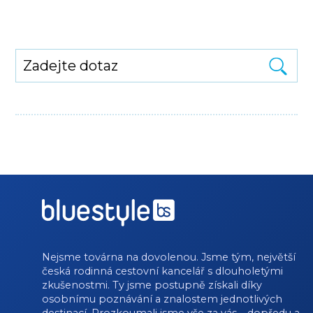
Nejsme továrna na dovolenou. Jsme tým, největší
česká rodinná cestovní kancelář s dlouholetými
zkušenostmi. Ty jsme postupně získali díky
osobnímu poznávání a znalostem jednotlivých
destinací. Prozkoumali jsme vše za vás – dopředu a