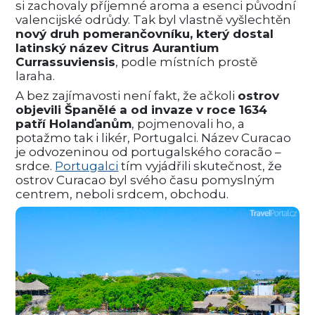
si zachovaly příjemné aroma a esenci původní
valencijské odrůdy. Tak byl vlastně vyšlechtěn
nový druh pomerančovníku, který dostal
latinský název Citrus Aurantium
Currassuviensis
, podle místních prostě
laraha.
A bez zajímavosti není fakt, že ačkoli
ostrov
objevili Španělé a od invaze v roce 1634
patří Holanďanům
, pojmenovali ho, a
potažmo tak i likér, Portugalci. Název Curacao
je odvozeninou od portugalského coracão –
srdce.
Portugalci
tím vyjádřili skutečnost, že
ostrov Curacao byl svého času pomyslným
centrem, neboli srdcem, obchodu.