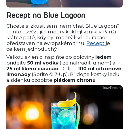
Recept na Blue Lagoon
Chcete si zkusit sami namíchat Blue Lagoon?
Tento osvěžující modrý koktejl vznikl v Paříži
krátce poté, kdy byl modrý likér curacao
představen na evropském trhu.
Recept
je
celkem jednoduchý.
Velkou sklenici naplňte do poloviny
ledem
,
přidejte
50 ml vodky
(lze nahradit ginem) a
25 ml likéru curacao
. Dolijte
100 ml citronové
limonády
(Sprite či 7-Up). Přidejte kostky ledu
a sklenku ozdobte
plátkem citronu
.