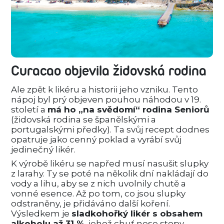
Curacao objevila židovská rodina
Ale zpět k likéru a historii jeho vzniku. Tento
nápoj byl prý objeven pouhou náhodou v 19.
století a
má ho „na svědomí“ rodina Seniorů
(židovská rodina se španělskými a
portugalskými předky). Ta svůj recept dodnes
opatruje jako cenný poklad a vyrábí svůj
jedinečný likér.
K výrobě likéru se napřed musí nasušit slupky
z larahy. Ty se poté na několik dní nakládají do
vody a lihu, aby se z nich uvolnily chutě a
vonné esence. Až po tom, co jsou slupky
odstraněny, je přidáváno další koření.
Výsledkem je
sladkohořký likér s obsahem
alkoholu až 31 %
, jehož chuť nese stopy