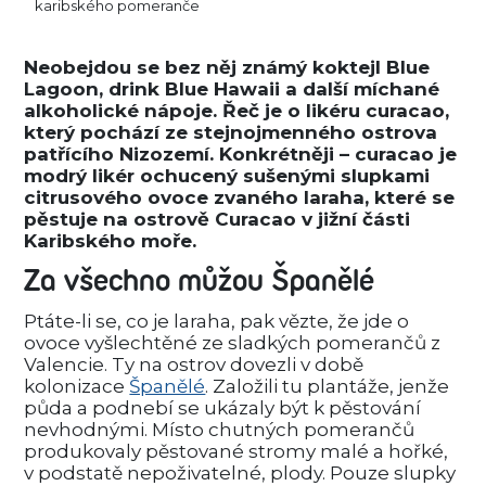
karibského pomeranče
Neobejdou se bez něj známý koktejl Blue
Lagoon, drink Blue Hawaii a další míchané
alkoholické nápoje. Řeč je o likéru curacao,
který pochází ze stejnojmenného ostrova
patřícího Nizozemí. Konkrétněji – curacao je
modrý likér ochucený sušenými slupkami
citrusového ovoce zvaného laraha, které se
pěstuje na ostrově Curacao v jižní části
Karibského moře.
Za všechno můžou Španělé
Ptáte-li se, co je laraha, pak vězte, že jde o
ovoce vyšlechtěné ze sladkých pomerančů z
Valencie. Ty na ostrov dovezli v době
kolonizace
Španělé
. Založili tu plantáže, jenže
půda a podnebí se ukázaly být k pěstování
nevhodnými. Místo chutných pomerančů
produkovaly pěstované stromy malé a hořké,
v podstatě nepoživatelné, plody. Pouze slupky