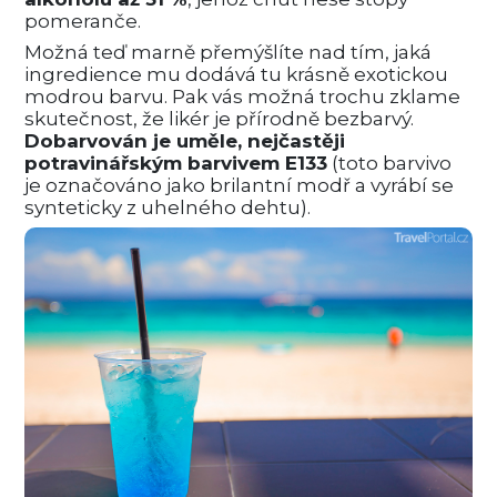
pomeranče.
Možná teď marně přemýšlíte nad tím, jaká
ingredience mu dodává tu krásně exotickou
modrou barvu. Pak vás možná trochu zklame
skutečnost, že likér je přírodně bezbarvý.
Dobarvován je uměle, nejčastěji
potravinářským barvivem E133
(toto barvivo
je označováno jako brilantní modř a vyrábí se
synteticky z uhelného dehtu).