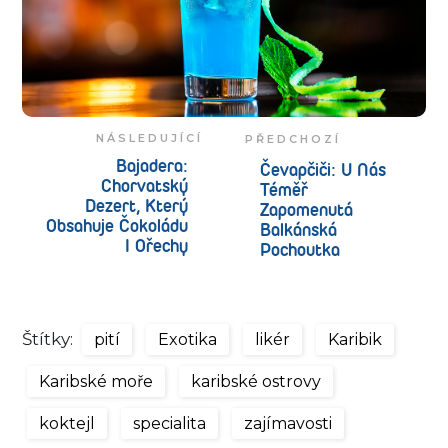
NÁSLEDUJÍCÍ
PŘEDCHOZÍ
Bajadera:
Čevapčiči: U Nás
Chorvatský
Téměř
Dezert, Který
Zapomenutá
Obsahuje Čokoládu
Balkánská
I Ořechy
Pochoutka
Štítky:
pití
Exotika
likér
Karibik
Karibské moře
karibské ostrovy
koktejl
specialita
zajímavosti