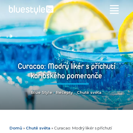
Curacao: Modrý likér s příchutí
karibského pomeranče
Blue Style
•
Recepty
•
Chutě světa
Domů
»
Chutě světa
»
Curacao: Modrý likér s příchutí