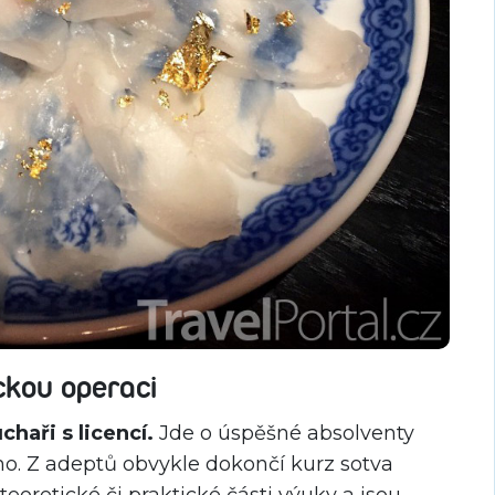
ckou operaci
haři s licencí.
Jde o úspěšné absolventy
ho. Z adeptů obvykle dokončí kurz sotva
 teoretické či praktické části výuky a jsou