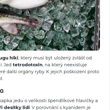
fugu hiki
, který musí být uložený zvlášť od
í. Jed
tetrodotoxin
, na který neexistuje
eré další orgány ryby. K jejich poškození proto
t.
ka
kapka jedu o velikosti špendlíkové hlavičky a
i desítky lidí
. V porovnání s kyanidem je