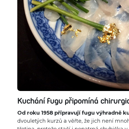
Kuchání fugu připomíná chirurgi
Od roku 1958 připravují fugu výhradně kuc
dvouletých kurzů a věřte, že jich není mno
třetina, protože stačí i nepatrná chybička v