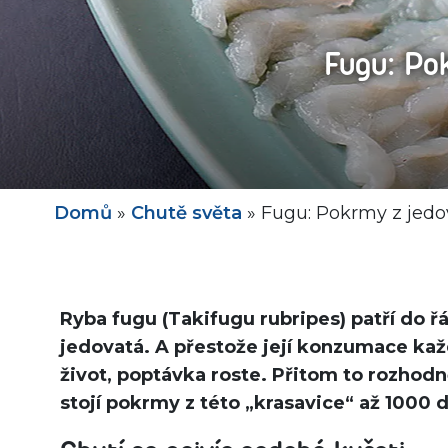
Fugu: Po
Domů
»
Chutě světa
»
Fugu: Pokrmy z jedo
Ryba fugu (Takifugu rubripes) patří do ř
jedovatá. A přestože její konzumace kaž
život, poptávka roste. Přitom to rozhodn
stojí pokrmy z této „krasavice“ až 1000 d