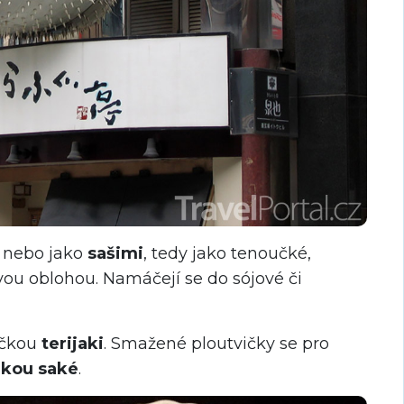
ů nebo jako
sašimi
, tedy jako tenoučké,
vou oblohou. Namáčejí se do sójové či
áčkou
terijaki
. Smažené ploutvičky se pro
nkou saké
.