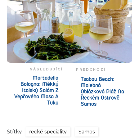
NÁSLEDUJÍCÍ
PŘEDCHOZÍ
Mortadella
Tsabou Beach:
Bologna: Měkký
Malebná
Italský Salám Z
Oblázková Pláž Na
Vepřového Masa A
Řeckém Ostrově
Tuku
Samos
Štítky:
řecké speciality
Samos