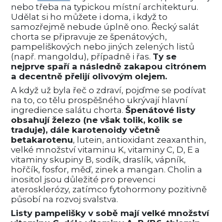
nebo třeba na typickou místní architekturu.
Udělat si ho můžete i doma, i když to
samozřejmě nebude úplně ono. Řecký salát
chorta se připravuje ze špenátových,
pampeliškových nebo jiných zelených listů
(např. mangoldu), případně i řas.
Ty se
nejprve spaří a následně zakapou citrónem
a decentně přelijí olivovým olejem.
A když už byla řeč o zdraví, pojďme se podívat
na to, co tělu prospěšného ukrývají hlavní
ingredience salátu chorta.
Špenátové listy
obsahují železo (ne však tolik, kolik se
traduje), dále karotenoidy včetně
betakarotenu
, lutein, antioxidant zeaxanthin,
velké množství vitaminu K, vitaminy C, D, E a
vitaminy skupiny B, sodík, draslík, vápník,
hořčík, fosfor, měď, zinek a mangan. Cholin a
inositol jsou důležité pro prevenci
aterosklerózy, zatímco fytohormony pozitivně
působí na rozvoj svalstva.
Listy pampelišky v sobě mají velké množství