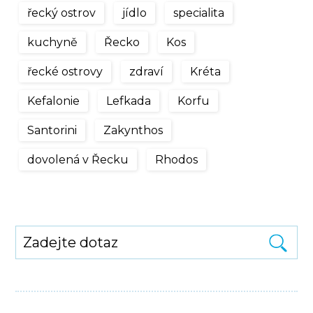
řecký ostrov
jídlo
specialita
kuchyně
Řecko
Kos
řecké ostrovy
zdraví
Kréta
Kefalonie
Lefkada
Korfu
Santorini
Zakynthos
dovolená v Řecku
Rhodos