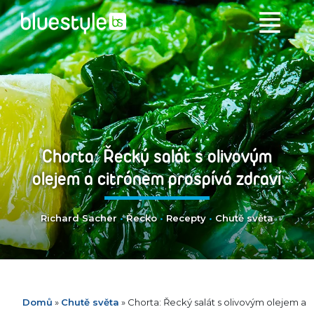
Chorta: Řecký salát s olivovým
olejem a citrónem prospívá zdraví
Richard Sacher
•
Řecko
•
Recepty
•
Chutě světa
Domů
»
Chutě světa
»
Chorta: Řecký salát s olivovým olejem a