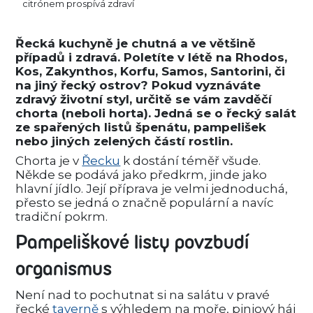
citrónem prospívá zdraví
Řecká kuchyně je chutná a ve většině
případů i zdravá. Poletíte v létě na Rhodos,
Kos, Zakynthos, Korfu, Samos, Santorini, či
na jiný řecký ostrov? Pokud vyznáváte
zdravý životní styl, určitě se vám zavděčí
chorta (neboli horta). Jedná se o řecký salát
ze spařených listů špenátu, pampelišek
nebo jiných zelených částí rostlin.
Chorta je v
Řecku
k dostání téměř všude.
Někde se podává jako předkrm, jinde jako
hlavní jídlo. Její příprava je velmi jednoduchá,
přesto se jedná o značně populární a navíc
tradiční pokrm.
Pampeliškové listy povzbudí
organismus
Není nad to pochutnat si na salátu v pravé
řecké
taverně
s výhledem na moře, piniový háj