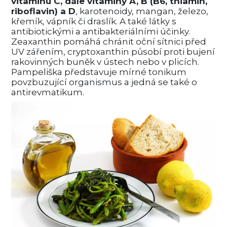
vitaminu C, dále vitaminy A, B (B6, thiamin,
riboflavin) a D
, karotenoidy, mangan, železo,
křemík, vápník či draslík. A také látky s
antibiotickými a antibakteriálními účinky.
Zeaxanthin pomáhá chránit oční sítnici před
UV zářením, cryptoxanthin působí proti bujení
rakovinných buněk v ústech nebo v plicích.
Pampeliška představuje mírné tonikum
povzbuzující organismus a jedná se také o
antirevmatikum.