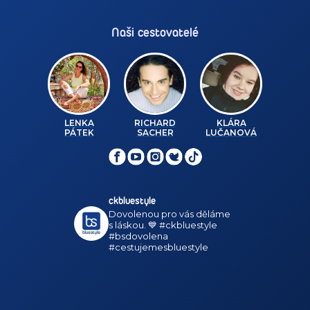
Naši cestovatelé
LENKA
RICHARD
KLÁRA
PÁTEK
SACHER
LUČANOVÁ
ckbluestyle
Dovolenou pro vás děláme
s láskou. 💙
#ckbluestyle
#bsdovolena
#cestujemesbluestyle