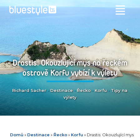
Drastis: Okouzlující mys na řeckém
ostrově Korfu vybízí k výletu
Richard Sacher
•
Destinace
•
Řecko
•
Korfu
•
Tipy na
výlety
Domů
»
Destinace
»
Řecko
»
Korfu
»
Drastis: Okouzlující mys