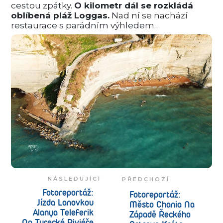
cestou zpátky.
O kilometr dál se rozkládá
oblíbená pláž Loggas.
Nad ní se nachází
restaurace s parádním výhledem…
NÁSLEDUJÍCÍ
PŘEDCHOZÍ
Fotoreportáž:
Fotoreportáž:
Jízda Lanovkou
Město Chania Na
Alanya Teleferik
Západě Řeckého
Na Turecké Riviéře