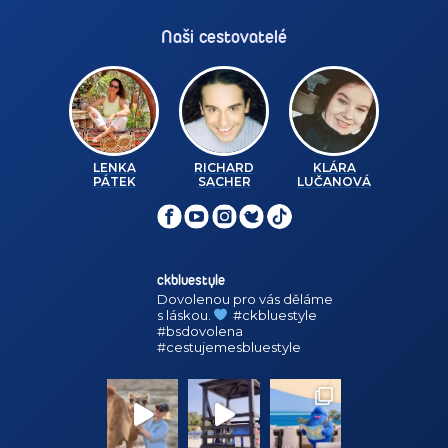
Naši cestovatelé
LENKA
RICHARD
KLÁRA
PÁTEK
SACHER
LUČANOVÁ
ckbluestyle
Dovolenou pro vás děláme
s láskou.
#ckbluestyle
#bsdovolena
#cestujemesbluestyle