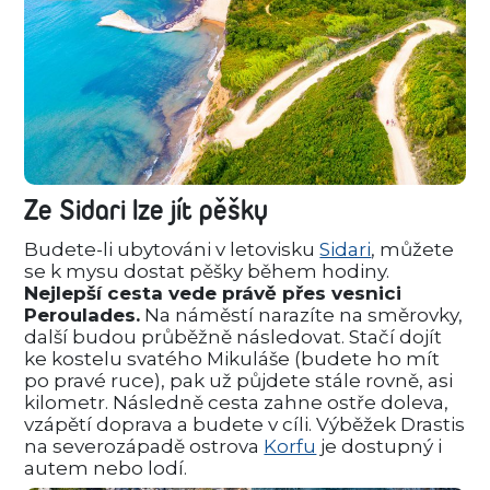
Ze Sidari lze jít pěšky
Budete-li ubytováni v letovisku
Sidari
, můžete
se k mysu dostat pěšky během hodiny.
Nejlepší cesta vede právě přes vesnici
Peroulades.
Na náměstí narazíte na směrovky,
další budou průběžně následovat. Stačí dojít
ke kostelu svatého Mikuláše (budete ho mít
po pravé ruce), pak už půjdete stále rovně, asi
kilometr. Následně cesta zahne ostře doleva,
vzápětí doprava a budete v cíli. Výběžek Drastis
na severozápadě ostrova
Korfu
je dostupný i
autem nebo lodí.