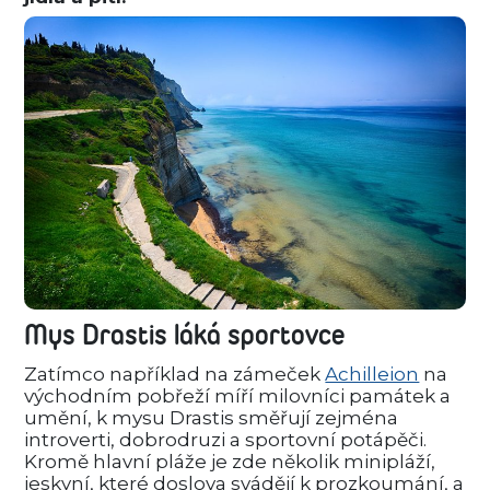
Mys Drastis láká sportovce
Zatímco například na zámeček
Achilleion
na
východním pobřeží míří milovníci památek a
umění, k mysu Drastis směřují zejména
introverti, dobrodruzi a sportovní potápěči.
Kromě hlavní pláže je zde několik minipláží,
jeskyní, které doslova svádějí k prozkoumání, a