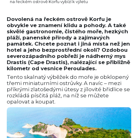
na řeckém ostrově Korfu vybízí k výletu
Dovolená na řeckém ostrově Korfu je
obvykle ve znamení klidu a pohody. A také
skvělé gastronomie, čistého moře, hezkých
pláží, panenské přírody a zajímavých
památek. Chcete poznat i jiná místa než jen
hotel a jeho bezprostřední okolí? Ozdobou
severozápadního pobřeží je nádherný mys
Drastis (Cape Drastis), nalézající se přibližně
kilometr od vesnice Peroulades.
Tento skalnatý výběžek do moře je obklopený
třemi miniaturními ostrůvky. A navíc – mezi
příkrými zlatošedými útesy z jílovité břidlice se
rozkládá písčitá pláž, na níž se můžete
opalovat a koupat.