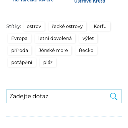
Ostrova Kréta
Štítky:
ostrov
řecké ostrovy
Korfu
Evropa
letní dovolená
výlet
příroda
Jónské moře
Řecko
potápění
pláž