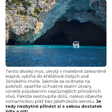
Tento divoký mys, ukrytý v malebné zalesněné
krajině, vybíhá do křišťálově čistých vod
Jónského moře. Jakmile se ocitnete na
pobřeží, spatříte úchvatné skalní útvary,
vzniklé působením nejrůznějších přírodních
vlivů. Pakliže sestoupíte dolů, nalevo objevíte
romantickou pláž bez jakéhokoliv servisu.
Je
tedy nezbytné přinést si s sebou dostatek
jídla a pití.