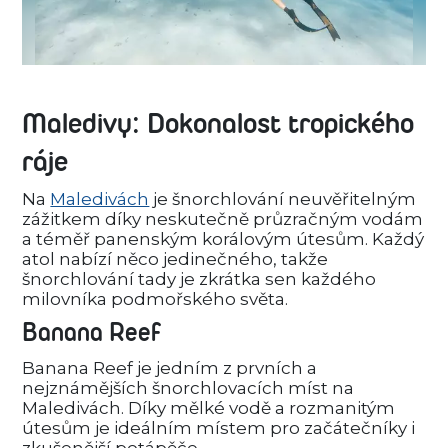
Maledivy: Dokonalost tropického
ráje
Na
Maledivách
je šnorchlování neuvěřitelným
zážitkem díky neskutečně průzračným vodám
a téměř panenským korálovým útesům. Každý
atol nabízí něco jedinečného, takže
šnorchlování tady je zkrátka sen každého
milovníka podmořského světa.
Banana Reef
Banana Reef je jedním z prvních a
nejznámějších šnorchlovacích míst na
Maledivách. Díky mělké vodě a rozmanitým
útesům je ideálním místem pro začátečníky i
zkušenější potápěče.