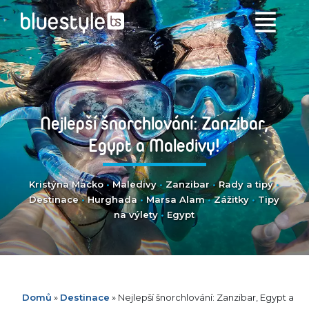
Nejlepší šnorchlování: Zanzibar,
Egypt a Maledivy!
Kristýna Macko
•
Maledivy
•
Zanzibar
•
Rady a tipy
•
Destinace
•
Hurghada
•
Marsa Alam
•
Zážitky
•
Tipy
na výlety
•
Egypt
Domů
»
Destinace
»
Nejlepší šnorchlování: Zanzibar, Egypt a