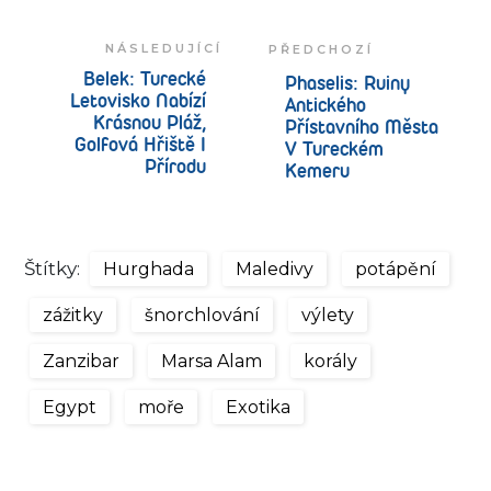
NÁSLEDUJÍCÍ
PŘEDCHOZÍ
Belek: Turecké
Phaselis: Ruiny
Letovisko Nabízí
Antického
Krásnou Pláž,
Přístavního Města
Golfová Hřiště I
V Tureckém
Přírodu
Kemeru
Štítky:
Hurghada
Maledivy
potápění
zážitky
šnorchlování
výlety
Zanzibar
Marsa Alam
korály
Egypt
moře
Exotika