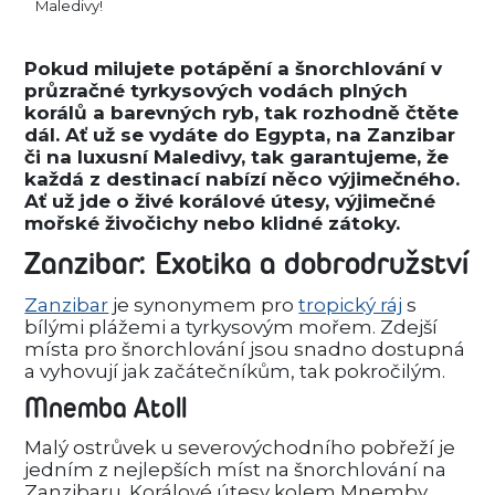
Maledivy!
Pokud milujete potápění a šnorchlování v
průzračné tyrkysových vodách plných
korálů a barevných ryb, tak rozhodně čtěte
dál. Ať už se vydáte do Egypta, na Zanzibar
či na luxusní Maledivy, tak garantujeme, že
každá z destinací nabízí něco výjimečného.
Ať už jde o živé korálové útesy, výjimečné
mořské živočichy nebo klidné zátoky.
Zanzibar: Exotika a dobrodružství
Zanzibar
je synonymem pro
tropický ráj
s
bílými plážemi a tyrkysovým mořem. Zdejší
místa pro šnorchlování jsou snadno dostupná
a vyhovují jak začátečníkům, tak pokročilým.
Mnemba Atoll
Malý ostrůvek u severovýchodního pobřeží je
jedním z nejlepších míst na šnorchlování na
Zanzibaru. Korálové útesy kolem Mnemby