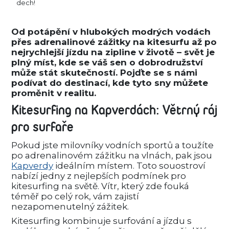
dech!
Od potápění v hlubokých modrých vodách
přes adrenalinové zážitky na kitesurfu až po
nejrychlejší jízdu na zipline v životě – svět je
plný míst, kde se váš sen o dobrodružství
může stát skutečností. Pojďte se s námi
podívat do destinací, kde tyto sny můžete
proměnit v realitu.
Kitesurfing na Kapverdách: Větrný ráj
pro surfaře
Pokud jste milovníky vodních sportů a toužíte
po adrenalinovém zážitku na vlnách, pak jsou
Kapverdy
ideálním místem. Toto souostroví
nabízí jedny z nejlepších podmínek pro
kitesurfing na světě. Vítr, který zde fouká
téměř po celý rok, vám zajistí
nezapomenutelný zážitek.
Kitesurfing kombinuje surfování a jízdu s