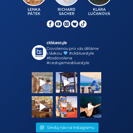
LENKA
RICHARD
KLÁRA
PÁTEK
SACHER
LUČANOVÁ
ckbluestyle
Dovolenou pro vás děláme
s láskou.
#ckbluestyle
#bsdovolena
#cestujemesbluestyle
Sleduj nás na Instagramu