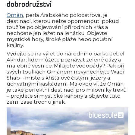
dobrodružství
Omán
, perla Arabského poloostrova, je
destinací, kterou nelze opomenout, pokud
toužíte po objevování přírodních krás a
nechcete jen ležet na lehátku. Objevte
mystické hory, široké pláže nebo pouštní
krajiny.
Vydejte se na výlet do národního parku Jebel
Akhdar, kde můžete poznávat zelené oázy a
malebné vesnice. Milujete vodopády? Pak při
svých toulkách Ománem nevynechejte Wadi
Shab – místo s křišťálově čistými jezery a
úchvatnými kaskádami. Málokdo ví, že Omán
je také perfektní destinací pro milovníky treků
– projděte si mystické kaňony a objevte tuto
zemi zase trochu jinak.