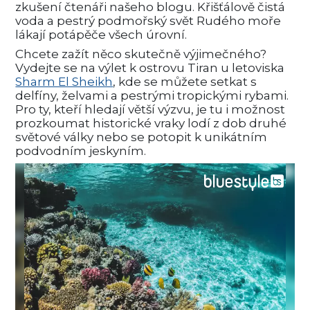
zkušení čtenáři našeho blogu. Křišťálově čistá
voda a pestrý podmořský svět Rudého moře
lákají potápěče všech úrovní.
Chcete zažít něco skutečně výjimečného?
Vydejte se na výlet k ostrovu Tiran u letoviska
Sharm El Sheikh
, kde se můžete setkat s
delfíny, želvami a pestrými tropickými rybami.
Pro ty, kteří hledají větší výzvu, je tu i možnost
prozkoumat historické vraky lodí z dob druhé
světové války nebo se potopit k unikátním
podvodním jeskyním.