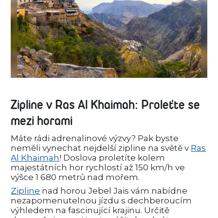
Zipline v Ras Al Khaimah: Proleťte se
mezi horami
Máte rádi adrenalinové výzvy? Pak byste
neměli vynechat nejdelší zipline na světě v
Ras
Al Khaimah
! Doslova proletíte kolem
majestátních hor rychlostí až 150 km/h ve
výšce 1 680 metrů nad mořem.
Zipline
nad horou Jebel Jais vám nabídne
nezapomenutelnou jízdu s dechberoucím
výhledem na fascinující krajinu. Určitě