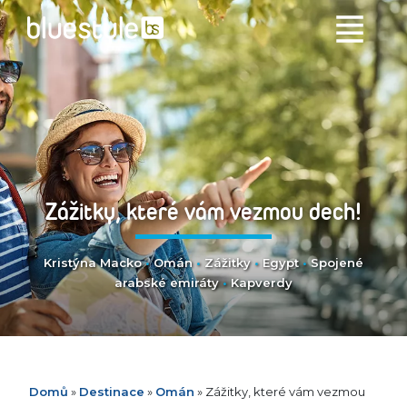
Zážitky, které vám vezmou dech!
Kristýna Macko
•
Omán
•
Zážitky
•
Egypt
•
Spojené
arabské emiráty
•
Kapverdy
Domů
»
Destinace
»
Omán
»
Zážitky, které vám vezmou