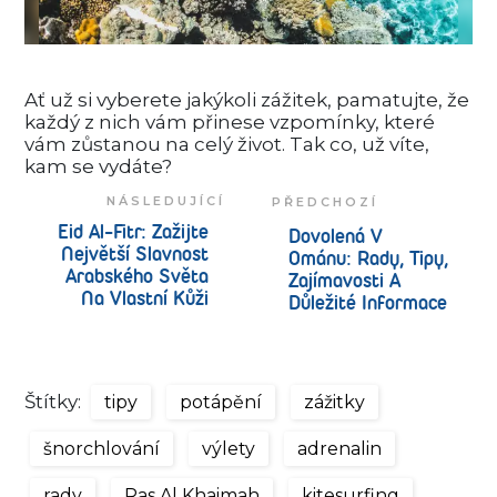
Ať
už
si
vyberete
jakýkoli
zážitek
,
pamatujte
,
že
každý
z
nich
vám
přinese
vzpomínky
,
které
vám
zůstanou
na
celý
život
. Tak co,
už
víte
,
kam
se
vydáte
?
NÁSLEDUJÍCÍ
PŘEDCHOZÍ
Eid Al-Fitr: Zažijte
Dovolená V
Největší Slavnost
Ománu: Rady, Tipy,
Arabského Světa
Zajímavosti A
Na Vlastní Kůži
Důležité Informace
Štítky:
tipy
potápění
zážitky
šnorchlování
výlety
adrenalin
rady
Ras Al Khaimah
kitesurfing