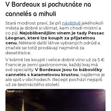
V Bordeaux si pochutnáte na
cannelés a mihuli
Stará modrost praví, že při
návštěvě
jakéhokoli
města je dobré si všímat, kam chodí místní a
co pijí.
Nejoblíbenějším vínem je tady Pessac
Léognan, které lze koupit za přijatelnou
cenu.
Některé další láhve vybraných odrůd a
značek se totiž prodávají nejméně za
desetitisíce.
V krámě lze koupit i velice dobré víno už za 5 €.
Francie je zemí gastronomie, každý kraj má
své speciality.
V Bordeaux jsou to bábovičky
cannelés s karamelovou krustou
, najdeme je
ale spíš v obchodech. Recept pochází nejspíš
už ze šestnáctého století.