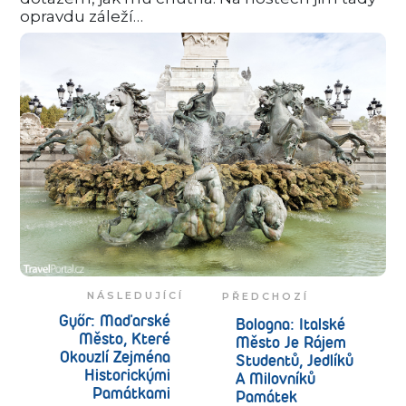
opravdu záleží…
NÁSLEDUJÍCÍ
PŘEDCHOZÍ
Győr: Maďarské
Bologna: Italské
Město, Které
Město Je Rájem
Okouzlí Zejména
Studentů, Jedlíků
Historickými
A Milovníků
Památkami
Památek