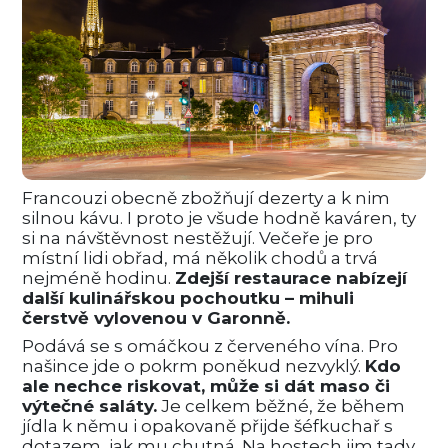
Francouzi obecně zbožňují dezerty a k nim
silnou kávu. I proto je všude hodně kaváren, ty
si na návštěvnost nestěžují. Večeře je pro
místní lidi obřad, má několik chodů a trvá
nejméně hodinu.
Zdejší restaurace nabízejí
další kulinářskou pochoutku – mihuli
čerstvě vylovenou v Garonně.
Podává se s omáčkou z červeného vína. Pro
našince jde o pokrm poněkud nezvyklý.
Kdo
ale nechce riskovat, může si dát maso či
výtečné saláty.
Je celkem běžné, že během
jídla k němu i opakovaně přijde šéfkuchař s
dotazem, jak mu chutná. Na hostech jim tady