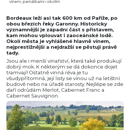
vínem, památkami i okolím
Bordeaux leží asi tak 600 km od Paříže, po
obou březích řeky Garonny. Historicky
významnější je západní část s přístavem,
kam mohou vplouvat i zaoceánské lodě.
Okolí města je vyhlášené hlavně vínem,
nejprestižnější a nejdražší se pěstují právě
tady.
Jsou ale i menší vinařství, která také produkují
dobrý mok. K některým se dá dokonce dojet
tramvají! Ostatně vinná réva je tu
všudypřítomná, její listy se vinou už na letištní
budově nebo na úřadě starosty. Nejlépe se zde
daří odrůdám Merlot, Cabernet Franc a
Cabernet Sauvignon.