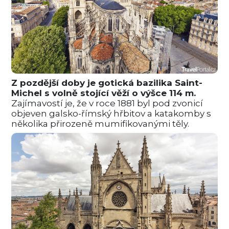
Z pozdější doby je gotická bazilika Saint-
Michel s volně stojící věží o výšce 114 m.
Zajímavostí je, že v roce 1881 byl pod zvonicí
objeven galsko-římský hřbitov a katakomby s
několika přirozeně mumifikovanými těly.