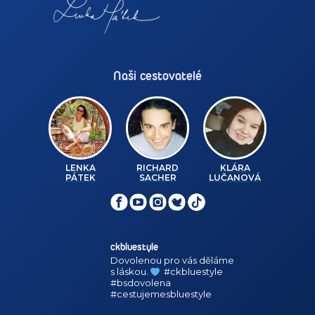
Naši cestovatelé
LENKA
RICHARD
KLÁRA
PÁTEK
SACHER
LUČANOVÁ
ckbluestyle
Dovolenou pro vás děláme
s láskou.
#ckbluestyle
#bsdovolena
#cestujemesbluestyle