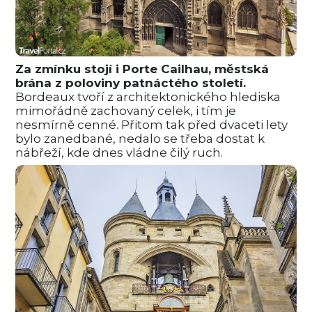
Za zmínku stojí i Porte Cailhau, městská
brána z poloviny patnáctého století.
Bordeaux tvoří z architektonického hlediska
mimořádně zachovaný celek, i tím je
nesmírně cenné. Přitom tak před dvaceti lety
bylo zanedbané, nedalo se třeba dostat k
nábřeží, kde dnes vládne čilý ruch.