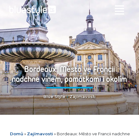
Bordeaux: Město ve Francii
nadchne vínem, památkami i okolím
Blue Style
•
Zajímavosti
Domů
»
Zajímavosti
»
Bordeaux: Město ve Francii nadchne