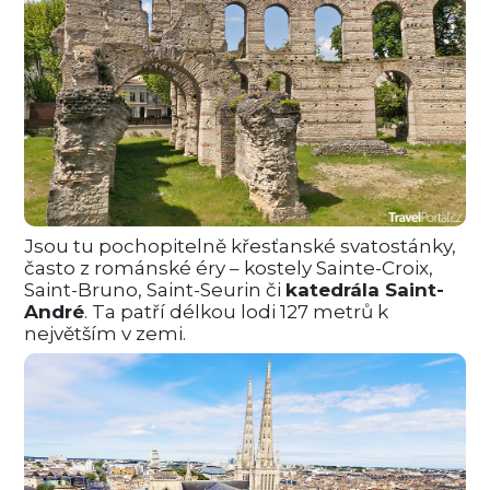
Jsou tu pochopitelně křesťanské svatostánky,
často z románské éry – kostely Sainte-Croix,
Saint-Bruno, Saint-Seurin či
katedrála Saint-
André
. Ta patří délkou lodi 127 metrů k
největším v zemi.