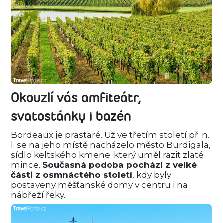
Okouzlí vás amfiteátr,
svatostánky i bazén
Bordeaux je prastaré. Už ve třetím století př. n.
l. se na jeho místě nacházelo město Burdigala,
sídlo keltského kmene, který uměl razit zlaté
mince.
Současná podoba pochází z velké
části z osmnáctého století
, kdy byly
postaveny měšťanské domy v centru i na
nábřeží řeky.