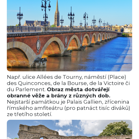
Např. ulice Allées de Tourny, náměstí (Place)
des Quinconces, de la Bourse, de la Victoire či
du Parlement.
Obraz města dotvářejí
obranné věže a brány z různých dob.
Nejstarší památkou je Palais Gallien, zřícenina
římského amfiteátru (pro patnáct tisíc diváků)
ze třetího století.