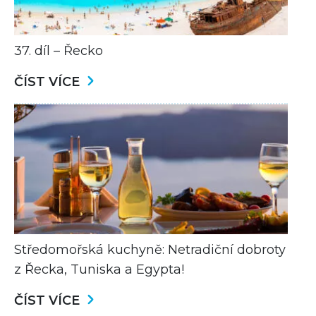
37. díl – Řecko
ČÍST VÍCE
Středomořská kuchyně: Netradiční dobroty
z Řecka, Tuniska a Egypta!
ČÍST VÍCE