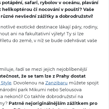
 potápění, safari, rybolov v oceánu, plavání
et helikoptérou či nocování v poušti? Vaše
různé nevšední zážitky a dobrodružství!
otlivé exotické destinace lákají páry, rodiny,
ut ani na fakultativní výlety! Ty si lze
příletu do země, v níž se bude odehrávat vaše
luje, řadí se mezi jejich nejoblíbenější
tečnost, že se tam lze z Prahy dostat
 Style
. Dovolenou na
Zanzibaru
můžete spojit
s národní park Mikumi nebo Selousova
ka nekončí! Co takhle dobrodružství na
íny?
Patrně nejoriginálnějším zážitkem pro