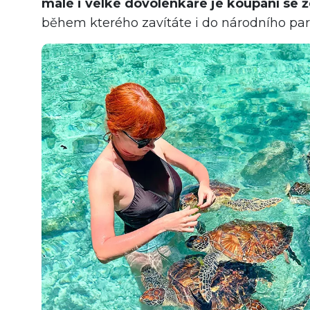
malé i velké dovolenkáře je koupání se ž
během kterého zavítáte i do národního par