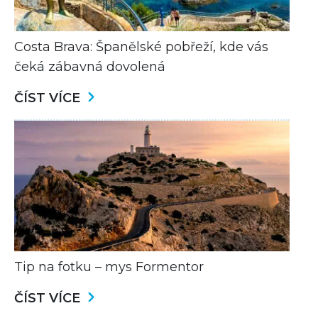
Costa Brava: Španělské pobřeží, kde vás
čeká zábavná dovolená
ČÍST VÍCE
Tip na fotku – mys Formentor
ČÍST VÍCE