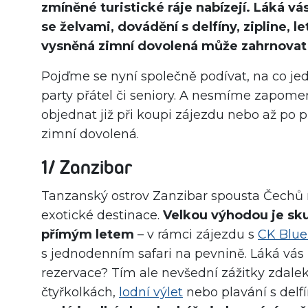
zmíněné turistické ráje nabízejí. Láká vás
se želvami, dovádění s delfíny, zipline, l
vysněná zimní dovolená může zahrnovat 
Pojďme se nyní společně podívat, na co jedn
party přátel či seniory. A nesmíme zapomeno
objednat již při koupi zájezdu nebo až po 
zimní dovolená.
1/ Zanzibar
Tanzanský ostrov Zanzibar spousta Čechů mi
exotické destinace.
Velkou výhodou je sku
přímým letem
– v rámci zájezdu s
CK Blue
s jednodenním safari na pevnině. Láká vá
rezervace? Tím ale nevšední zážitky zdale
čtyřkolkách,
lodní výlet
nebo plavání s delf