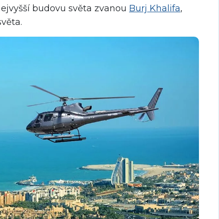
nejvyšší budovu světa zvanou
Burj Khalifa
,
světa.