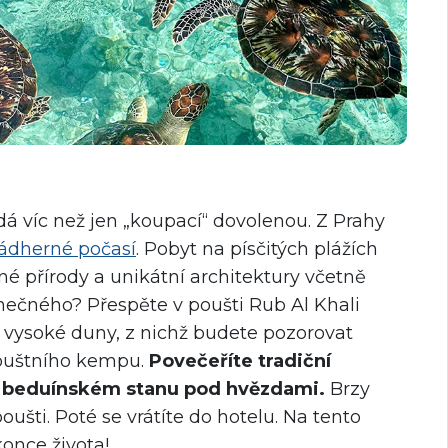
á víc než jen „koupací“ dovolenou. Z Prahy
ádherné počasí
. Pobyt na písčitých plážích
přírody a unikátní architektury včetně
nečného? Přespěte v poušti Rub Al Khali
 vysoké duny, z nichž budete pozorovat
pouštního kempu.
Povečeříte tradiční
 v beduínském stanu pod hvězdami.
Brzy
ušti. Poté se vrátíte do hotelu. Na tento
konce života!