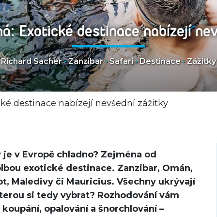
á: Exotické destinace nabízejí ne
Richard Sacher
•
Zanzibar
•
Safari
•
Destinace
•
Zážitky
ké destinace nabízejí nevšední zážitky
dy je v Evropě chladno? Zejména od
olbou exotické destinace. Zanzibar, Omán,
t, Maledivy či Mauricius. Všechny ukrývají
kterou si tedy vybrat? Rozhodování vám
 koupání, opalování a šnorchlování –