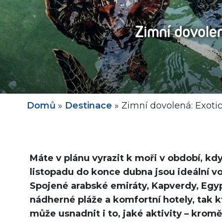
Zimní dovolen
Domů
»
Destinace
»
Zimní dovolená: Exotic
Máte v plánu vyrazit k moři v období, k
listopadu do konce dubna jsou ideální v
Spojené arabské emiráty, Kapverdy, Egyp
nádherné pláže a komfortní hotely, tak 
může usnadnit i to, jaké aktivity – kromě