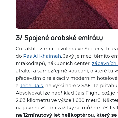
3/ Spojené arabské emiráty
Co takhle zimní dovolená ve Spojených ar
do
Ras Al Khaimah
. Jaký je mezi těmito em
mrakodrapů, nákupních center,
zábavních
atrakcí a samozřejmě koupání, o které tu v
především o relaxaci v moderním hotelovém
a
Jebel Jais
, nejvyšší hoře v SAE. Ta přitahu
Absolvovat lze například Jais Flight, což je 
2,83 kilometru ve výšce 1 680 metrů. Někter
na jaké nevšední zážitky se můžete těšit v
na 12minutový let helikoptérou, který se