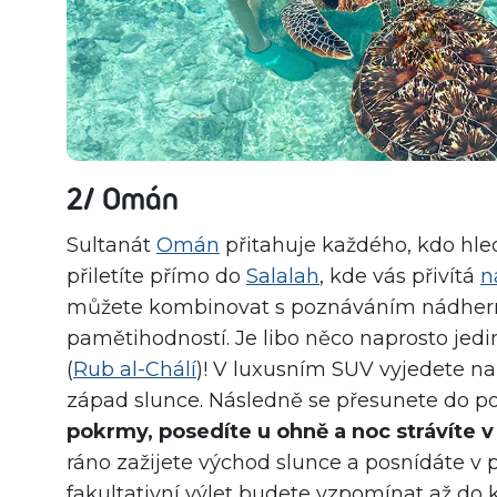
2/ Omán
Sultanát
Omán
přitahuje každého, kdo hled
přiletíte přímo do
Salalah
, kde vás přivítá
n
můžete kombinovat s poznáváním nádherné 
pamětihodností. Je libo něco naprosto jedi
(
Rub al-Chálí
)! V luxusním SUV vyjedete na
západ slunce. Následně se přesunete do 
pokrmy, posedíte u ohně a noc strávíte
ráno zažijete východ slunce a posnídáte v po
fakultativní výlet budete vzpomínat až do 