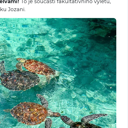
elvami!
To je součástí fakultativního výletu,
ku Jozani.