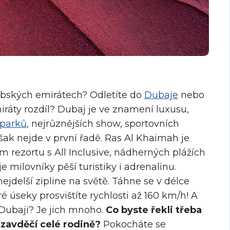
abských emirátech? Odletíte do
Dubaje
nebo
iráty rozdíl? Dubaj je ve znamení luxusu,
 parků
, nejrůznějších show, sportovních
šak nejde v první řadě. Ras Al Khaimah je
 rezortu s All Inclusive, nádherných plážích
je milovníky pěší turistiky i adrenalinu.
nejdelší zipline na světě. Táhne se v délce
é úseky prosvištíte rychlosti až 160 km/h! A
 Dubaji? Je jich mnoho.
Co byste řekli třeba
 zavděčí celé rodině?
Pokocháte se