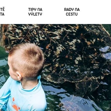
TĚ
TIPY NA
RADY NA
TA
VÝLETY
CESTU